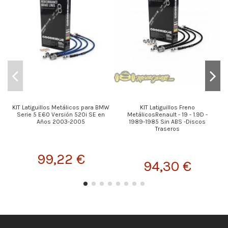
KIT Latiguillos Metálicos para BMW
KIT Latiguillos Freno
K
Serie 5 E60 Versión 520i SE en
MetálicosRenault - 19 - 1.9D -
Años 2003-2005
1989-1985 Sin ABS -Discos
Traseros
99,22 €
94,30 €