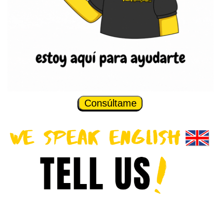
Consúltame