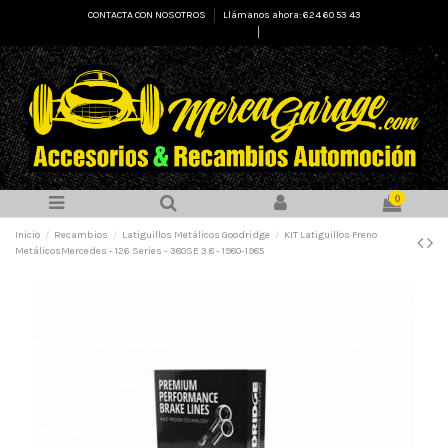
CONTACTA CON NOSOTROS
Llámanos ahora: 624 60 53 43
Select Language
▼
0
Inicio
Recambios
Latiguillos Metálicos Goodridge
KIT Latiguillos Freno
MetálicosMercedes - 126 Series - 380SE 3.8 - 1980-1985