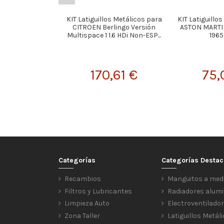
KIT Latiguillos Metálicos para
KIT Latiguillo
CITROEN Berlingo Versión
ASTON MARTI
Multispace 1 1.6 HDi Non-ESP...
1965 
170,61 €
75,
Categorías
Categorías Desta
Recambios
Manguitos a med
Filtros y Lubricantes
Radiadores alumi
Limpieza Auto
Electroventilado
Zona Taller
Latiguillos Metál