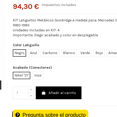
94,30 €
Impuestos incluidos
KIT Latiguillos Metálicos Goodridge a medida para: Mercedes 1
1980-1985
Unidades Incluidas en KIT: 4
Importante: Elegir acabado y color en desplegable
Color Latiguillo
Negro
Azul
Carbono
Blanco
Verde
Rojo
Amar
Acabado (Conectores)
Nikel "Z1"
Inox
Añadir al carrito
Pregunta sobre el producto