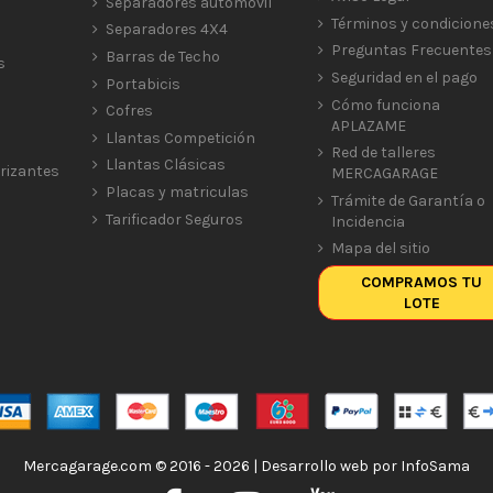
Separadores automóvil
Términos y condicione
Separadores 4X4
Preguntas Frecuentes
Barras de Techo
s
Seguridad en el pago
Portabicis
Cómo funciona
Cofres
APLAZAME
Llantas Competición
Red de talleres
Llantas Clásicas
rizantes
MERCAGARAGE
Placas y matriculas
Trámite de Garantía o
Tarificador Seguros
Incidencia
Mapa del sitio
COMPRAMOS TU
LOTE
Mercagarage.com © 2016 - 2026 | Desarrollo web por
InfoSama