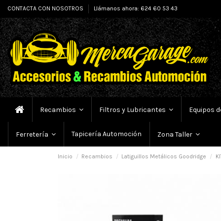
CONTACTA CON NOSOTROS
Llámanos ahora: 624 60 53 43
Recambios
Filtros y Lubricantes
Equipos d
Tapicería Automoción
Ferretería
Zona Taller
Inicio
Recambios
Latiguillos Metálicos Goodridge
KI