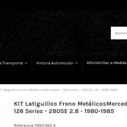
Alfombrillas a Medida
e Transporte
Pintura Automoción
T Latiguillos Freno MetálicosMercedes - 126 Series - 280SE 2.8 - 1980-1985
KIT Latiguillos Freno MetálicosMerced
126 Series - 280SE 2.8 - 1980-1985
Referencia
TME0360-4