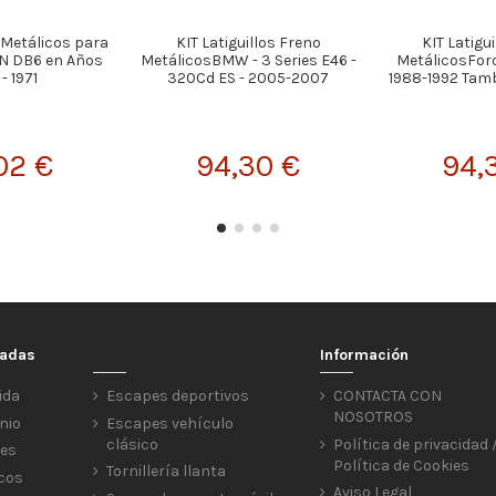
s Metálicos para
KIT Latiguillos Freno
KIT Latigu
N DB6 en Años
MetálicosBMW - 3 Series E46 -
MetálicosFord -
- 1971
320Cd ES - 2005-2007
1988-1992 Tam
02 €
94,30 €
94,
cadas
Información
ida
Escapes deportivos
CONTACTA CON
NOSOTROS
nio
Escapes vehículo
clásico
Política de privacidad 
res
Política de Cookies
Tornillería llanta
icos
Aviso Legal