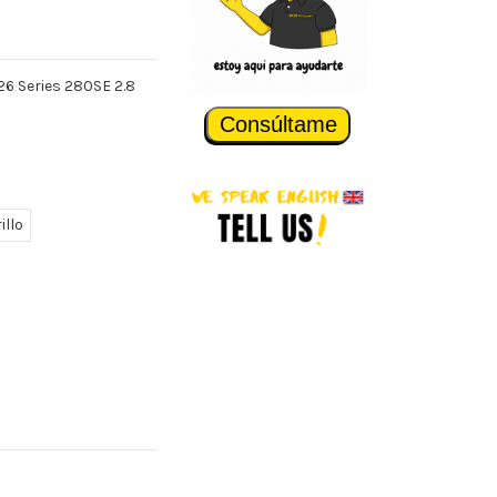
26 Series 280SE 2.8
Consúltame
illo