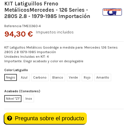
KIT Latiguillos Freno
MetálicosMercedes - 126 Series -
280S 2.8 - 1979-1985 Importación
Referencia
TME0360-4
94,30 €
Impuestos incluidos
KIT Latiguillos Metálicos Goodridge a medida para: Mercedes 126 Series
280S 2.8 1979-1985 Importación
Unidades Incluidas en KIT: 4
Importante: Elegir acabado y color en desplegable
Color Latiguillo
Negro
Azul
Carbono
Blanco
Verde
Rojo
Amarillo
Acabado (Conectores)
Nikel "Z1"
Inox
Pregunta sobre el producto