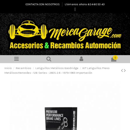
CONTACTA CON NOSOTROS
Llámanos ahora: 624 60 53 43
Select Language
▼
0
Inicio
Recambios
Latiguillos Metálicos Goodridge
KIT Latiguillos Freno
MetálicosMercedes - 126 Series - 280S 2.8 - 1979-1985 Importación