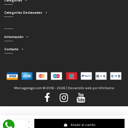
Categorías
Categorías Destacadas
Información
Contacto
Mercagarage.com © 2016 - 2026 | Desarrollo web por
InfoSama
Nos encontramos de Vacaciones, no obstante los pedidos hechos se
Añadir al carrito
despacharán con normalidad; usted puede hacer su pedido y le será enviado en