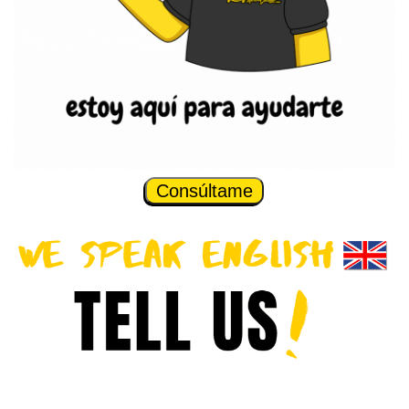
Consúltame