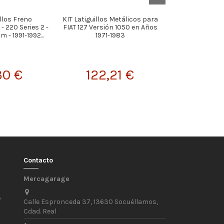
illos Freno
KIT Latiguillos Metálicos para
KIT Latiguillos
- 220 Series 2 -
FIAT 127 Versión 1050 en Años
AUDI A4 B7 (8EC)
m - 1991-1992...
1971-1983
Años 01.
30 €
122,21 €
129,
Contacto
Mercagarage
/
Calle Espronceda 37, 13630 Socuéllamos,
Cdad. Real