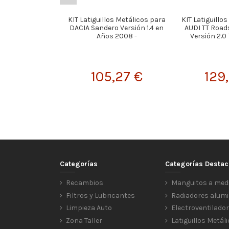
KIT Latiguillos Metálicos para
KIT Latiguillo
DACIA Sandero Versión 1.4 en
AUDI TT Road
Años 2008 -
Versión 2.0 
105,27 €
129
Categorías
Categorías Desta
Recambios
Manguitos a med
Filtros y Lubricantes
Radiadores alumi
Limpieza Auto
Electroventilado
Zona Taller
Latiguillos Metál