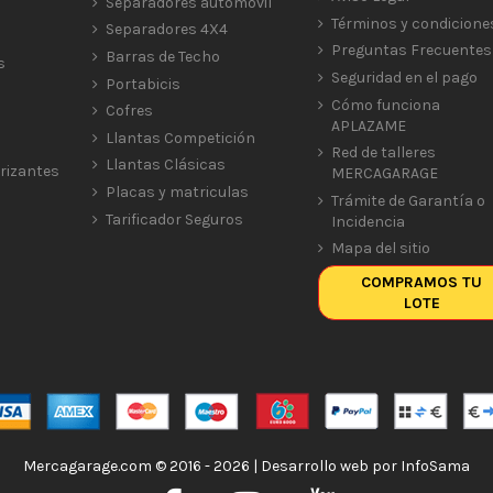
Separadores automóvil
Términos y condicione
Separadores 4X4
Preguntas Frecuentes
Barras de Techo
s
Seguridad en el pago
Portabicis
Cómo funciona
Cofres
APLAZAME
Llantas Competición
Red de talleres
Llantas Clásicas
rizantes
MERCAGARAGE
Placas y matriculas
Trámite de Garantía o
Tarificador Seguros
Incidencia
Mapa del sitio
COMPRAMOS TU
LOTE
Mercagarage.com © 2016 - 2026 | Desarrollo web por
InfoSama