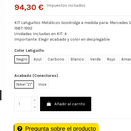
94,30 €
Impuestos incluidos
KIT Latiguillos Metálicos Goodridge a medida para: Mercedes 
1987-1992
Unidades Incluidas en KIT: 4
Importante: Elegir acabado y color en desplegable
Color Latiguillo
Negro
Azul
Carbono
Blanco
Verde
Rojo
Amar
Acabado (Conectores)
Nikel "Z1"
Inox
Añadir al carrito
Pregunta sobre el producto