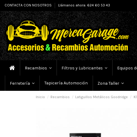
CONTACTA CON NOSOTROS
Llámanos ahora: 624 60 53 43
Recambios
Filtros y Lubricantes
Equipos d
Tapicería Automoción
Ferretería
Zona Taller
Inicio
Recambios
Latiguillos Metálicos Goodridge
KI