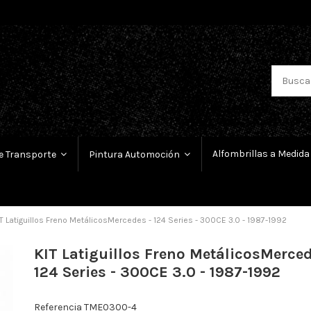
Alfombrillas a Medida
e Transporte
Pintura Automoción
T Latiguillos Freno MetálicosMercedes - 124 Series - 300CE 3.0 - 1987-1992
KIT Latiguillos Freno MetálicosMerced
124 Series - 300CE 3.0 - 1987-1992
Referencia
TME0300-4