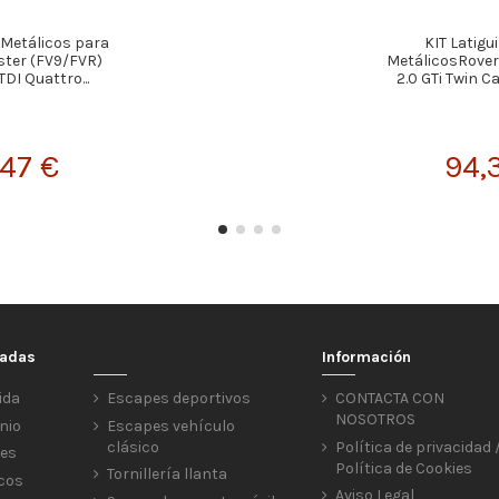
s Metálicos para
KIT Latigu
ster (FV9/FVR)
MetálicosRover 
TDI Quattro...
2.0 GTi Twin Ca
,47 €
94,
cadas
Información
ida
Escapes deportivos
CONTACTA CON
NOSOTROS
nio
Escapes vehículo
clásico
Política de privacidad 
res
Política de Cookies
Tornillería llanta
icos
Aviso Legal