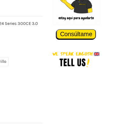
124 Series 300CE 3.0
Consúltame
illo