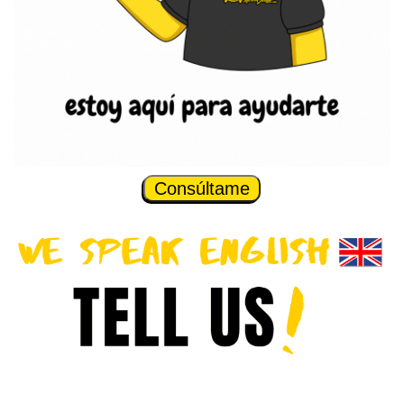
Consúltame