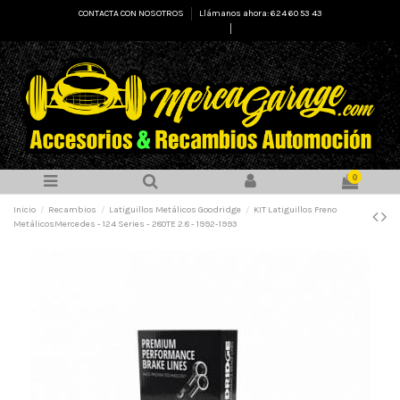
CONTACTA CON NOSOTROS
Llámanos ahora: 624 60 53 43
Select Language
▼
0
Inicio
Recambios
Latiguillos Metálicos Goodridge
KIT Latiguillos Freno
MetálicosMercedes - 124 Series - 280TE 2.8 - 1992-1993