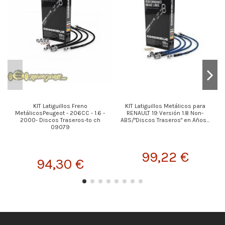
KIT Latiguillos Freno
KIT Latiguillos Metálicos para
MetálicosPeugeot - 206CC - 1.6 -
RENAULT 19 Versión 1.8 Non-
2000- Discos Traseros-to ch
ABS/"Discos Traseros" en Años...
09079
99,22 €
94,30 €