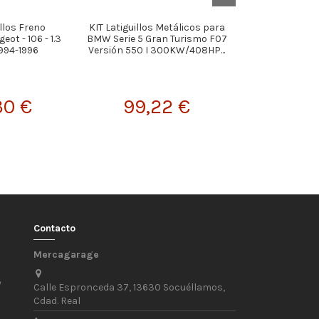
illos Freno
KIT Latiguillos Metálicos para
KIT Latigui
ot - 106 - 1.3
BMW Serie 5 Gran Turismo F07
MetálicosMerced
1994-1996
Versión 550 I 300KW/408HP...
- 280SL 2.7 
30 €
99,22 €
94,
Contacto
Mercagarage
/
Calle Espronceda 37, 13630 Socuéllamos,
Cdad. Real