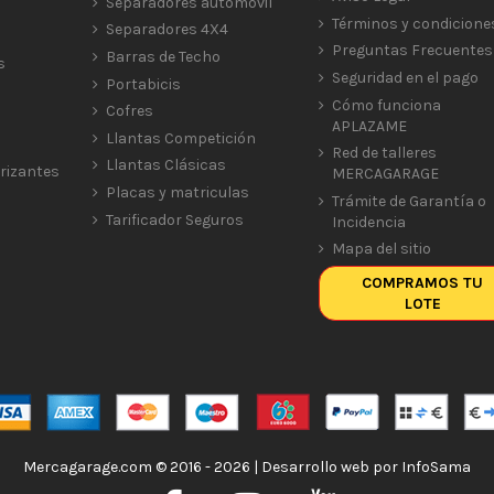
Separadores automóvil
Términos y condicione
Separadores 4X4
Preguntas Frecuentes
Barras de Techo
s
Seguridad en el pago
Portabicis
Cómo funciona
Cofres
APLAZAME
Llantas Competición
Red de talleres
Llantas Clásicas
rizantes
MERCAGARAGE
Placas y matriculas
Trámite de Garantía o
Tarificador Seguros
Incidencia
Mapa del sitio
COMPRAMOS TU
LOTE
Mercagarage.com © 2016 - 2026 | Desarrollo web por
InfoSama