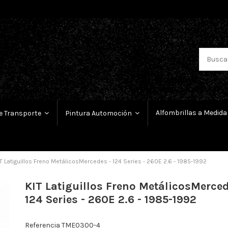
Alfombrillas a Medida
e Transporte
Pintura Automoción
T Latiguillos Freno MetálicosMercedes - 124 Series - 260E 2.6 - 1985-1992
KIT Latiguillos Freno MetálicosMerced
124 Series - 260E 2.6 - 1985-1992
Referencia
TME0300-4