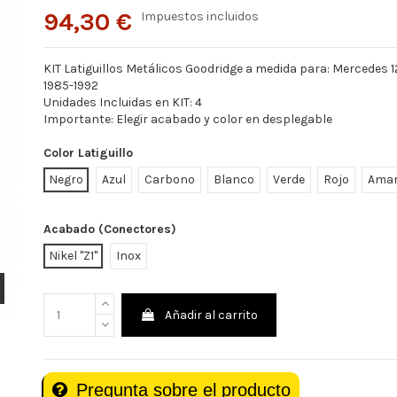
94,30 €
Impuestos incluidos
KIT Latiguillos Metálicos Goodridge a medida para: Mercedes 1
1985-1992
Unidades Incluidas en KIT: 4
Importante: Elegir acabado y color en desplegable
Color Latiguillo
Negro
Azul
Carbono
Blanco
Verde
Rojo
Amar
Acabado (Conectores)
Nikel "Z1"
Inox
Añadir al carrito
Pregunta sobre el producto