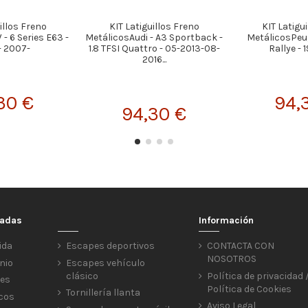
illos Freno
KIT Latiguillos Freno
KIT Latigu
 6 Series E63 -
MetálicosAudi - A3 Sportback -
MetálicosPeuge
- 2007-
1.8 TFSI Quattro - 05-2013-08-
Rallye - 
2016...
30 €
94,
94,30 €
cadas
Información
ida
Escapes deportivos
CONTACTA CON
NOSOTROS
nio
Escapes vehículo
clásico
Política de privacidad 
res
Política de Cookies
Tornillería llanta
icos
Aviso Legal