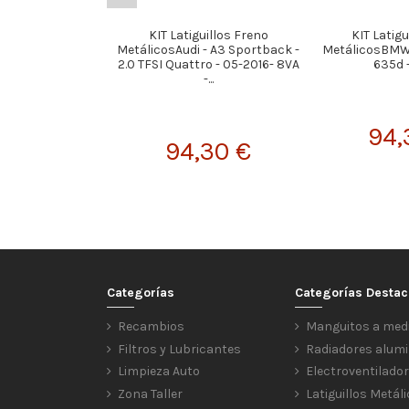
KIT Latiguillos Freno
KIT Latigu
MetálicosAudi - A3 Sportback -
MetálicosBMW -
2.0 TFSI Quattro - 05-2016- 8VA
635d 
-...
94,
94,30 €
Categorías
Categorías Desta
Recambios
Manguitos a med
Filtros y Lubricantes
Radiadores alumi
Limpieza Auto
Electroventilado
Zona Taller
Latiguillos Metál