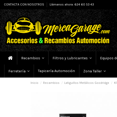
CONTACTA CON NOSOTROS
Llámanos ahora: 624 60 53 43
Recambios
Filtros y Lubricantes
Equipos d
Tapicería Automoción
Ferretería
Zona Taller
Inicio
Recambios
Latiguillos Metálicos Goodridge
KI