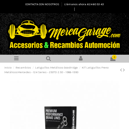
CONTACTA CON NOSOTROS
Llámanos ahora: 624 60 53 43
Select Language
▼
0
Inicio
Recambios
Latiguillos Metálicos Goodridge
KIT Latiguillos Freno
MetálicosMercedes - 124 Series - 250TD 2.5D - 1986-1990