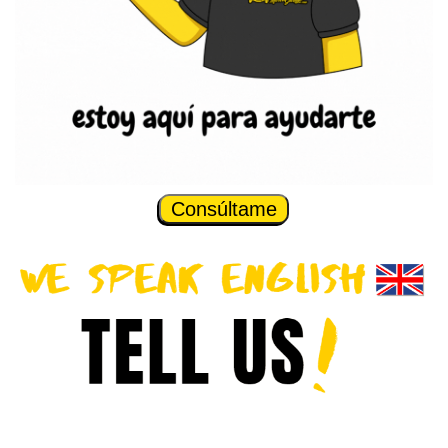
Consúltame