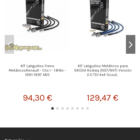
KIT Latiguillos Freno
KIT Latiguillos Metálicos para
K
MetálicosRenault - Clio l - 1.816v -
SKODA Kodiaq (NS7/NV7) Versión
1991-1997 ABS
2.0 TDI 4x4 Scout...
94,30 €
129,47 €