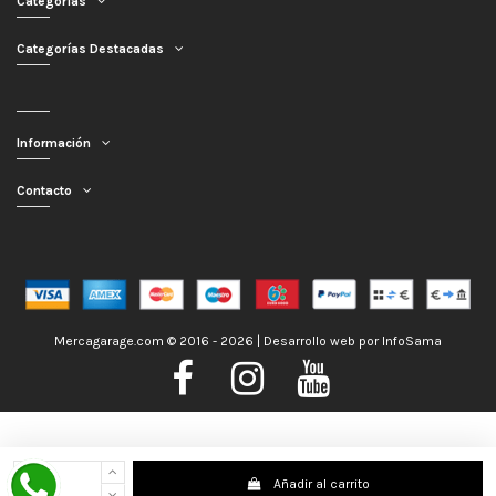
Categorías
Categorías Destacadas
Información
Contacto
Mercagarage.com © 2016 - 2026 | Desarrollo web por
InfoSama
Nos encontramos de Vacaciones, no obstante los pedidos hechos se
Añadir al carrito
despacharán con normalidad; usted puede hacer su pedido y le será enviado en