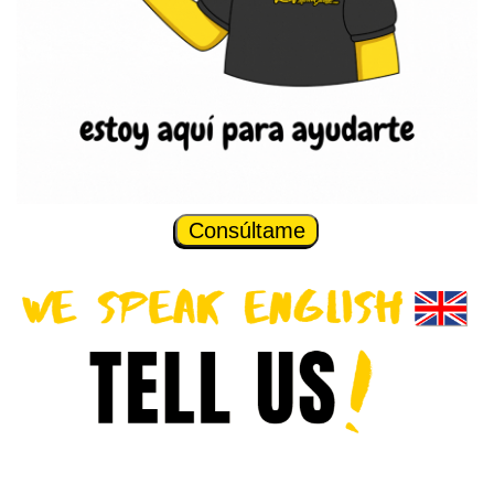
Consúltame