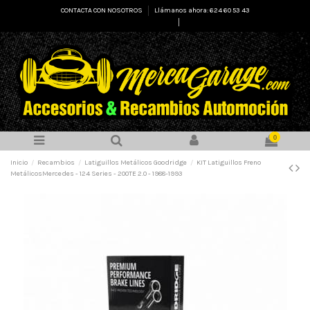
CONTACTA CON NOSOTROS
Llámanos ahora: 624 60 53 43
Select Language
▼
0
Inicio
Recambios
Latiguillos Metálicos Goodridge
KIT Latiguillos Freno
MetálicosMercedes - 124 Series - 200TE 2.0 - 1988-1993