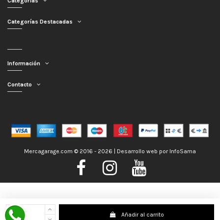
Categorías
Categorías Destacadas
Información
Contacto
Mercagarage.com © 2016 - 2026 | Desarrollo web por
InfoSama
Nos encontramos de Vacaciones, no obstante los pedidos hechos se
Añadir al carrito
despacharán con normalidad; usted puede hacer su pedido y le será enviado en