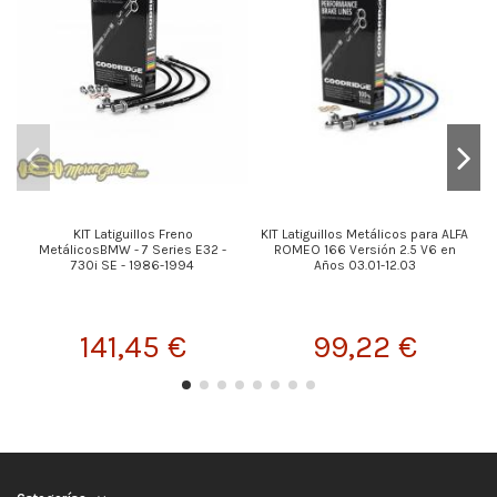
KIT Latiguillos Freno
KIT Latiguillos Metálicos para ALFA
K
MetálicosBMW - 7 Series E32 -
ROMEO 166 Versión 2.5 V6 en
730i SE - 1986-1994
Años 03.01-12.03
141,45 €
99,22 €