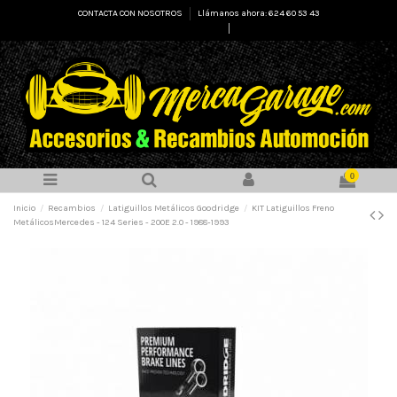
CONTACTA CON NOSOTROS
Llámanos ahora: 624 60 53 43
Select Language
▼
0
Inicio
Recambios
Latiguillos Metálicos Goodridge
KIT Latiguillos Freno
MetálicosMercedes - 124 Series - 200E 2.0 - 1988-1993