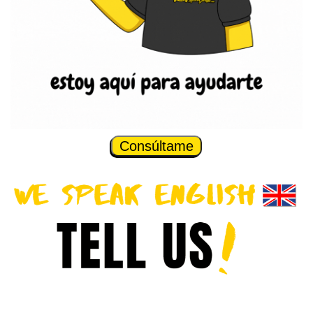
Consúltame