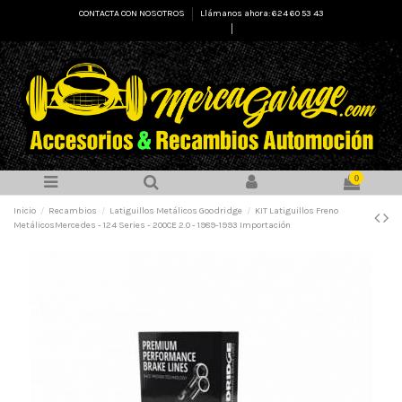
CONTACTA CON NOSOTROS
Llámanos ahora: 624 60 53 43
Select Language
▼
0
Inicio
Recambios
Latiguillos Metálicos Goodridge
KIT Latiguillos Freno
MetálicosMercedes - 124 Series - 200CE 2.0 - 1989-1993 Importación