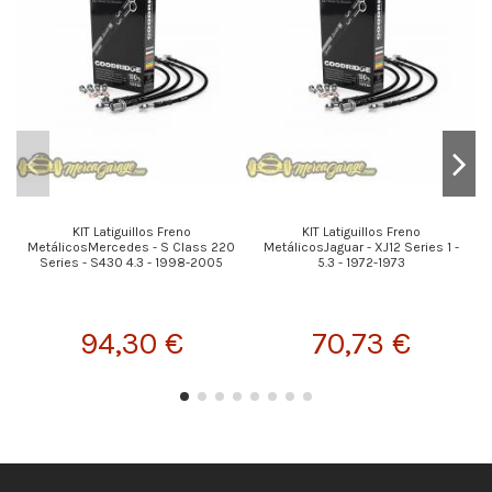
KIT Latiguillos Freno
KIT Latiguillos Freno
MetálicosMercedes - S Class 220
MetálicosJaguar - XJ12 Series 1 -
Series - S430 4.3 - 1998-2005
5.3 - 1972-1973
94,30 €
70,73 €