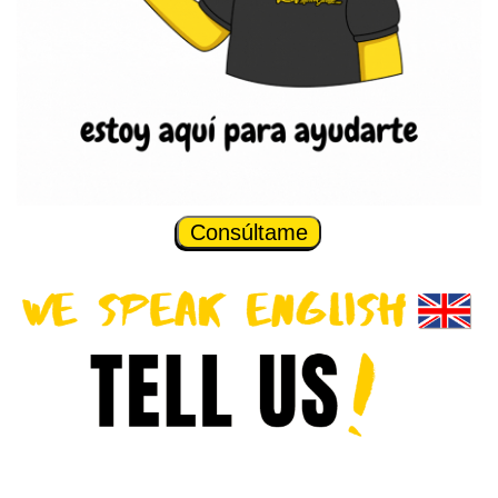
Consúltame