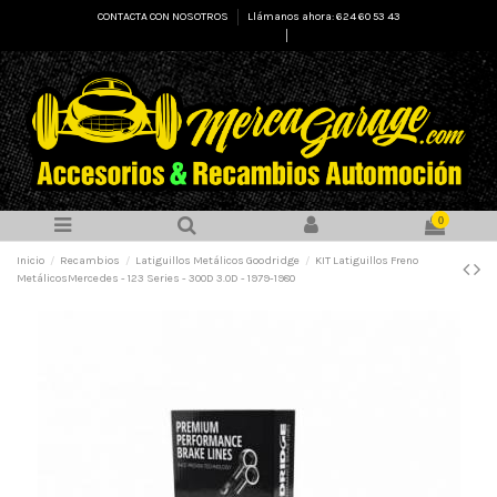
CONTACTA CON NOSOTROS
Llámanos ahora: 624 60 53 43
Select Language
▼
0
Inicio
Recambios
Latiguillos Metálicos Goodridge
KIT Latiguillos Freno
MetálicosMercedes - 123 Series - 300D 3.0D - 1979-1980