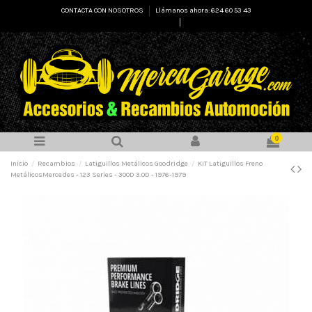
CONTACTA CON NOSOTROS
Llámanos ahora: 624 60 53 43
Select Language
▼
0
Inicio
Recambios
Latiguillos Metálicos Goodridge
KIT Latiguillos Freno
MetálicosMercedes - 123 Series - 300D 3.0D - 1976-1979