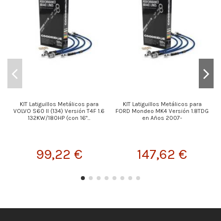
KIT Latiguillos Metálicos para
KIT Latiguillos Metálicos para
K
VOLVO S60 II (134) Versión T4F 1.6
FORD Mondeo MK4 Versión 1.8TDG
132KW/180HP (con 16"...
en Años 2007-
99,22 €
147,62 €