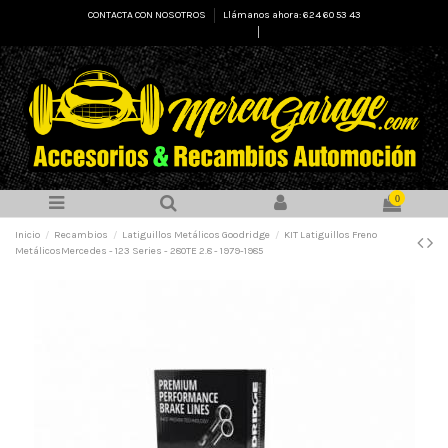
CONTACTA CON NOSOTROS
Llámanos ahora: 624 60 53 43
Select Language
▼
0
Inicio
Recambios
Latiguillos Metálicos Goodridge
KIT Latiguillos Freno
MetálicosMercedes - 123 Series - 280TE 2.8 - 1979-1985