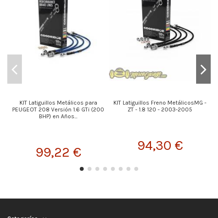
KIT Latiguillos Metálicos para
KIT Latiguillos Freno MetálicosMG -
K
PEUGEOT 208 Versión 1.6 GTi (200
ZT - 1.8 120 - 2003-2005
BHP) en Años...
94,30 €
99,22 €