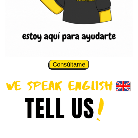
Consúltame