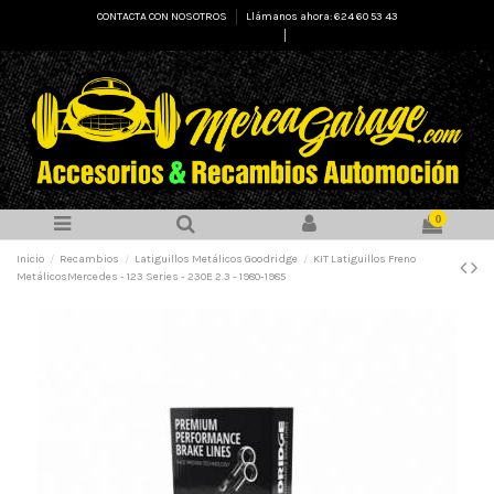
CONTACTA CON NOSOTROS
Llámanos ahora: 624 60 53 43
Select Language
▼
0
Inicio
Recambios
Latiguillos Metálicos Goodridge
KIT Latiguillos Freno
MetálicosMercedes - 123 Series - 230E 2.3 - 1980-1985