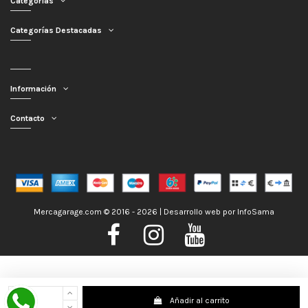
Categorías
Categorías Destacadas
Información
Contacto
Mercagarage.com © 2016 - 2026 | Desarrollo web por
InfoSama
Nos encontramos de Vacaciones, no obstante los pedidos hechos se
Añadir al carrito
despacharán con normalidad; usted puede hacer su pedido y le será enviado en