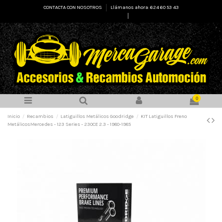
CONTACTA CON NOSOTROS
Llámanos ahora: 624 60 53 43
Select Language
▼
0
Inicio
Recambios
Latiguillos Metálicos Goodridge
KIT Latiguillos Freno
MetálicosMercedes - 123 Series - 230CE 2.3 - 1980-1985