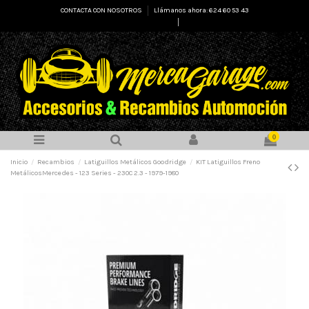
CONTACTA CON NOSOTROS
Llámanos ahora: 624 60 53 43
Select Language
▼
0
Inicio
Recambios
Latiguillos Metálicos Goodridge
KIT Latiguillos Freno
MetálicosMercedes - 123 Series - 230C 2.3 - 1979-1980