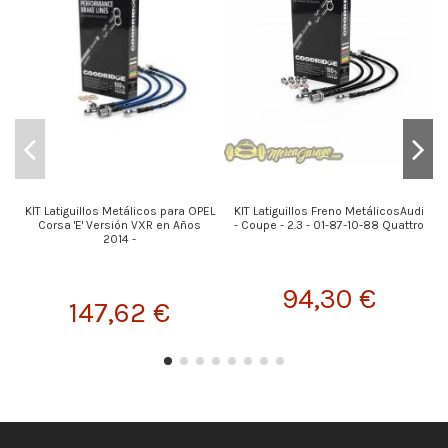
KIT Latiguillos Metálicos para OPEL
KIT Latiguillos Freno MetálicosAudi
K
Corsa 'E' Versión VXR en Años
- Coupe - 2.3 - 01-87-10-88 Quattro
2014 -
94,30 €
147,62 €