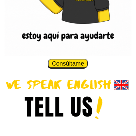
Consúltame