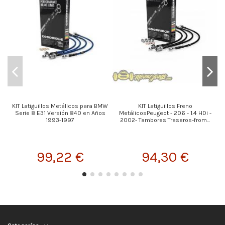
KIT Latiguillos Metálicos para BMW
KIT Latiguillos Freno
Serie 8 E31 Versión 840 en Años
MetálicosPeugeot - 206 - 1.4 HDi -
1993-1997
2002- Tambores Traseros-from...
99,22 €
94,30 €