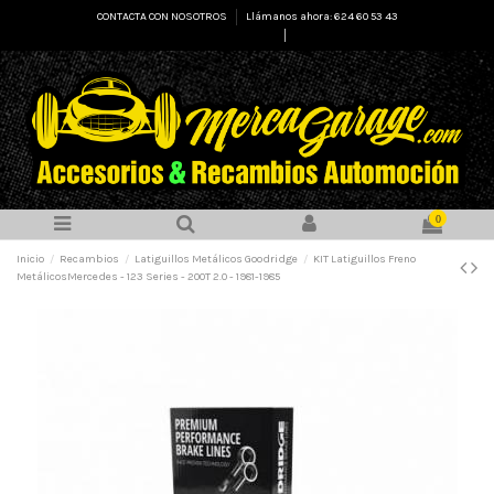
CONTACTA CON NOSOTROS
Llámanos ahora: 624 60 53 43
Select Language
▼
0
Inicio
Recambios
Latiguillos Metálicos Goodridge
KIT Latiguillos Freno
MetálicosMercedes - 123 Series - 200T 2.0 - 1981-1985