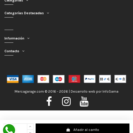
Categorías
Categorías Destacadas
Información
Contacto
Mercagarage.com © 2016 - 2026 | Desarrollo web por
InfoSama
Nos encontramos de Vacaciones, no obstante los pedidos hechos se
Añadir al carrito
despacharán con normalidad; usted puede hacer su pedido y le será enviado en