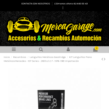
CONTACTA CON NOSOTROS
Llámanos ahora: 624 60 53 43
Select Language
▼
0
Inicio
Recambios
Latiguillos Metálicos Goodridge
KIT Latiguillos Freno
MetálicosMercedes - 107 Series - 280SLC 2.7 - 1976-1981 Importación