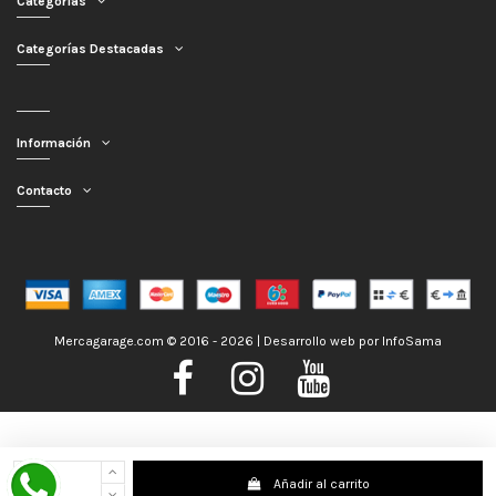
Categorías
Categorías Destacadas
Información
Contacto
Mercagarage.com © 2016 - 2026 | Desarrollo web por
InfoSama
Nos encontramos de Vacaciones, no obstante los pedidos hechos se
Añadir al carrito
despacharán con normalidad; usted puede hacer su pedido y le será enviado en