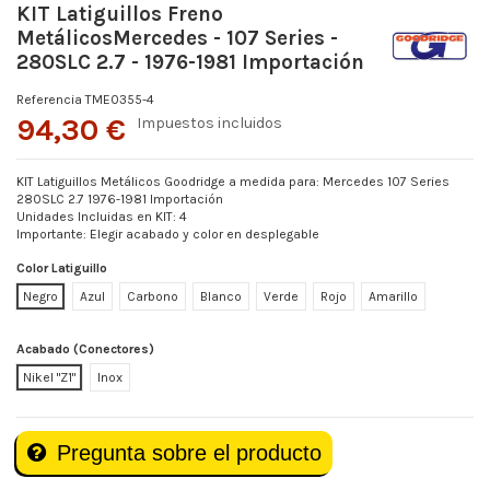
KIT Latiguillos Freno
MetálicosMercedes - 107 Series -
280SLC 2.7 - 1976-1981 Importación
Referencia
TME0355-4
94,30 €
Impuestos incluidos
KIT Latiguillos Metálicos Goodridge a medida para: Mercedes 107 Series
280SLC 2.7 1976-1981 Importación
Unidades Incluidas en KIT: 4
Importante: Elegir acabado y color en desplegable
Color Latiguillo
Negro
Azul
Carbono
Blanco
Verde
Rojo
Amarillo
Acabado (Conectores)
Nikel "Z1"
Inox
Pregunta sobre el producto