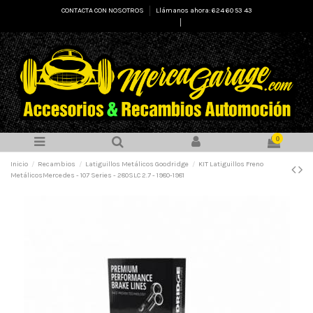
CONTACTA CON NOSOTROS
Llámanos ahora: 624 60 53 43
Select Language
▼
0
Inicio
Recambios
Latiguillos Metálicos Goodridge
KIT Latiguillos Freno
MetálicosMercedes - 107 Series - 280SLC 2.7 - 1980-1981