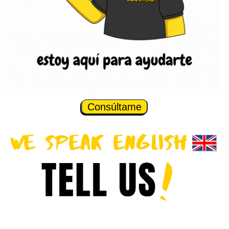
Consúltame