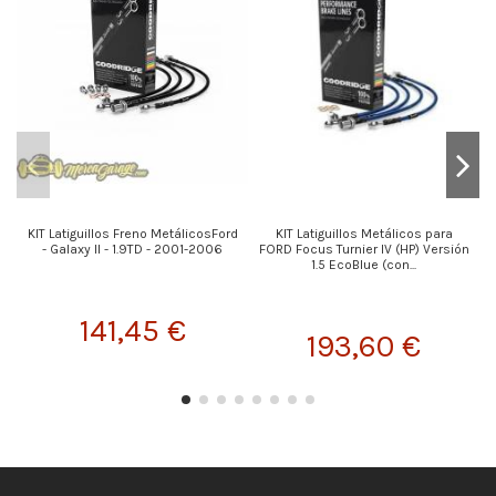
KIT Latiguillos Freno MetálicosFord
KIT Latiguillos Metálicos para
K
- Galaxy II - 1.9TD - 2001-2006
FORD Focus Turnier IV (HP) Versión
1.5 EcoBlue (con...
141,45 €
193,60 €