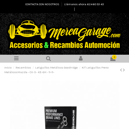
CONTACTA CON NOSOTROS
Llámanos ahora: 624 60 53 43
Select Language
▼
0
Inicio
Recambios
Latiguillos Metálicos Goodridge
KIT Latiguillos Freno
MetálicosMazda - CX-5 - KE-GH - 11-11-