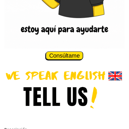
Consúltame