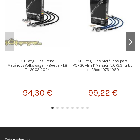
KIT Latiguillos Freno
KIT Latiguillos Metálicos para
MetálicosVolkswagen - Beetle - 1.8
PORSCHE 911 Versión 3.0/3.3 Turbo
T - 2002-2004
en Años 1973-1989
94,30 €
99,22 €
Categorías