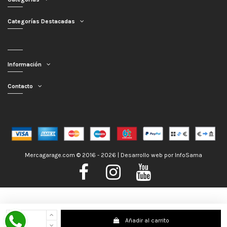
Categorías Destacadas
Información
Contacto
Mercagarage.com © 2016 - 2026 | Desarrollo web por
InfoSama
Nos encontramos de Vacaciones, no obstante los pedidos hechos se
Añadir al carrito
despacharán con normalidad; usted puede hacer su pedido y le será enviado en