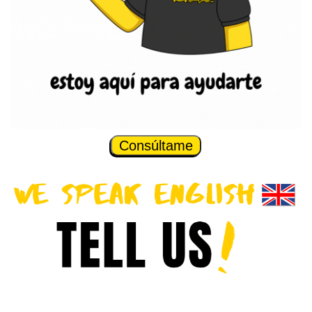
Consúltame