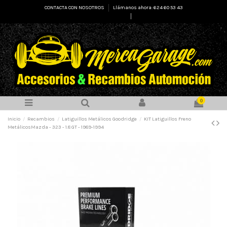
CONTACTA CON NOSOTROS
Llámanos ahora: 624 60 53 43
Select Language
▼
0
Inicio
Recambios
Latiguillos Metálicos Goodridge
KIT Latiguillos Freno
MetálicosMazda - 323 - 1.8 GT - 1989-1994