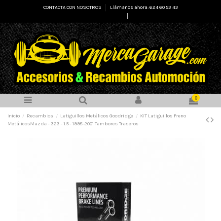
CONTACTA CON NOSOTROS
Llámanos ahora: 624 60 53 43
Select Language
▼
0
Inicio
Recambios
Latiguillos Metálicos Goodridge
KIT Latiguillos Freno
MetálicosMazda - 323 - 1.5 - 1998-2001 Tambores Traseros