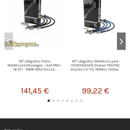
KIT Latiguillos Freno
KIT Latiguillos Metálicos para
K
MetálicosVolkswagen - Golf MK2 -
VOLKSWAGEN Sharan 7N1/7N2
1.8 GTi - 1988-1992 Discos...
Versión 2.0 TDi 1968cc 130kw...
141,45 €
99,22 €