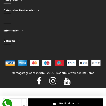
Categorías
Categorías Destacadas
Información
Contacto
Mercagarage.com © 2016 - 2026 | Desarrollo web por
InfoSama
Nos encontramos de Vacaciones, no obstante los pedidos hechos se
Añadir al carrito
despacharán con normalidad; usted puede hacer su pedido y le será enviado en