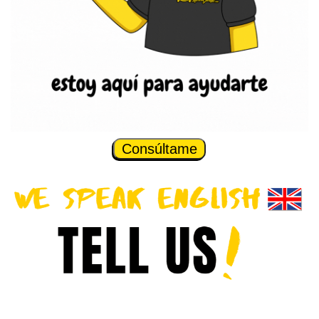
Consúltame