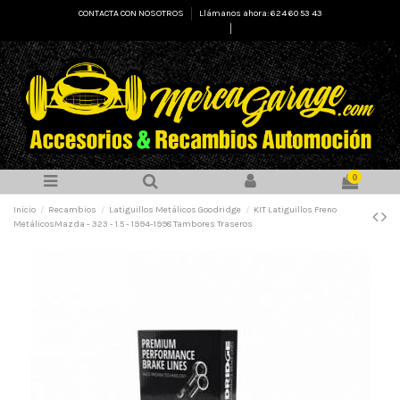
CONTACTA CON NOSOTROS
Llámanos ahora: 624 60 53 43
Select Language
▼
0
Inicio
Recambios
Latiguillos Metálicos Goodridge
KIT Latiguillos Freno
MetálicosMazda - 323 - 1.5 - 1994-1998 Tambores Traseros