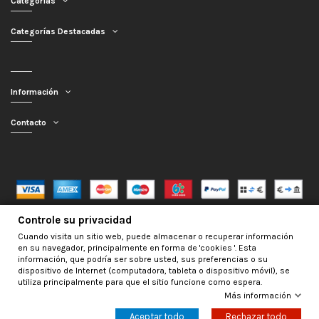
Categorías
Categorías Destacadas
Información
Contacto
Controle su privacidad
Mercagarage.com © 2016 - 2026 | Desarrollo web por
InfoSama
Cuando visita un sitio web, puede almacenar o recuperar información
en su navegador, principalmente en forma de 'cookies '. Esta
información, que podría ser sobre usted, sus preferencias o su
dispositivo de Internet (computadora, tableta o dispositivo móvil), se
utiliza principalmente para que el sitio funcione como espera.
Más información
Nos encontramos de Vacaciones, no obstante los pedidos hechos se
Añadir al carrito
despacharán con normalidad; usted puede hacer su pedido y le será enviado en
Aceptar todo
Rechazar todo