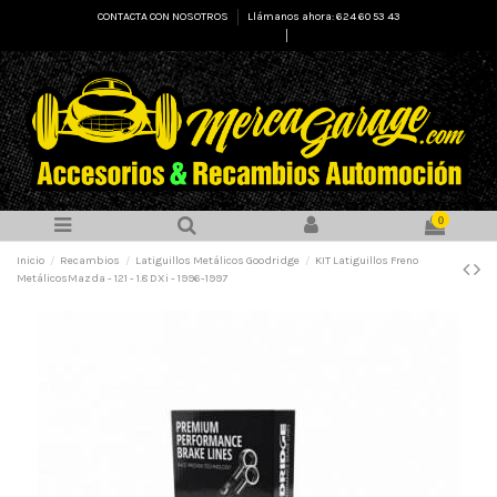
CONTACTA CON NOSOTROS
Llámanos ahora: 624 60 53 43
Select Language
▼
0
Inicio
Recambios
Latiguillos Metálicos Goodridge
KIT Latiguillos Freno
MetálicosMazda - 121 - 1.8 DXi - 1996-1997