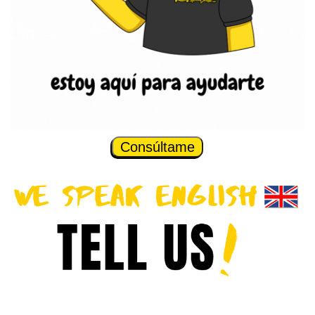
Consúltame