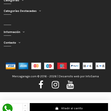
Categorías
Categorías Destacadas
Información
Contacto
Mercagarage.com © 2016 - 2026 | Desarrollo web por
InfoSama
Nos encontramos de Vacaciones, no obstante los pedidos hechos se
Añadir al carrito
despacharán con normalidad; usted puede hacer su pedido y le será enviado en