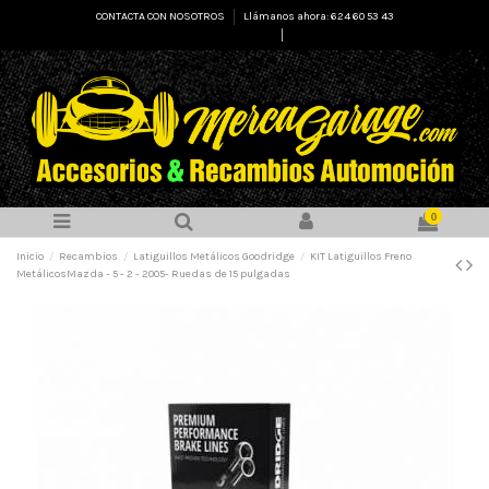
CONTACTA CON NOSOTROS
Llámanos ahora: 624 60 53 43
Select Language
▼
0
Inicio
Recambios
Latiguillos Metálicos Goodridge
KIT Latiguillos Freno
MetálicosMazda - 5 - 2 - 2005- Ruedas de 15 pulgadas