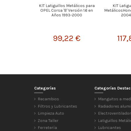
KIT Latiguillos Metálicos para
KIT Latigu
OPEL Corsa 'B' Versión 1.6 en
MetálicosHon
Años 1993-2000
2004
99,22 €
117
Categorías
Categorías Desta
Recambios
Manguitos a med
Filtros y Lubricantes
Radiadores alumi
Limpieza Auto
Electroventilado
Zona Taller
Latiguillos Metál
Ferretería
Lubricantes