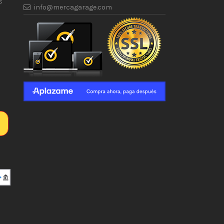
s
info@mercagarage.com