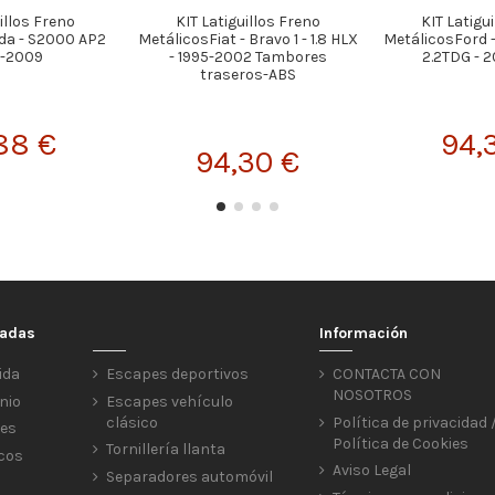
illos Freno
KIT Latiguillos Freno
KIT Latigu
da - S2000 AP2
MetálicosFiat - Bravo 1 - 1.8 HLX
MetálicosFord 
-2009
- 1995-2002 Tambores
2.2TDG - 
traseros-ABS
,88 €
94,
94,30 €
cadas
Información
ida
Escapes deportivos
CONTACTA CON
NOSOTROS
nio
Escapes vehículo
clásico
Política de privacidad 
res
Política de Cookies
Tornillería llanta
icos
Aviso Legal
Separadores automóvil