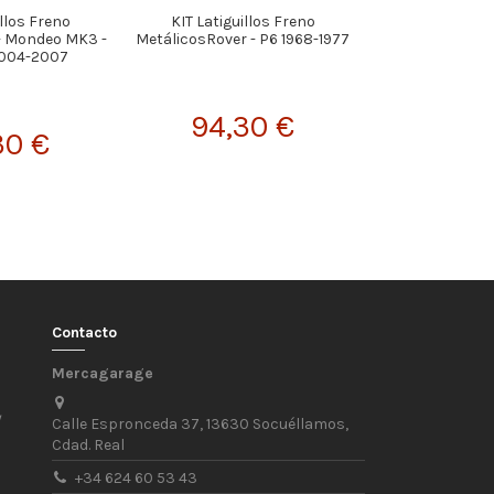
illos Freno
KIT Latiguillos Freno
KIT Latigui
- Mondeo MK3 -
MetálicosRover - P6 1968-1977
MetálicosFord - 
2004-2007
- 1986
94,30 €
30 €
141,
Contacto
Mercagarage
/
Calle Espronceda 37, 13630 Socuéllamos,
Cdad. Real
+34 624 60 53 43