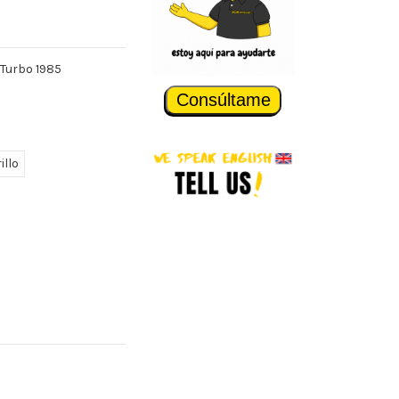
iTurbo 1985
Consúltame
illo