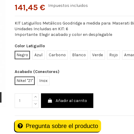
141,45 €
Impuestos incluidos
KIT Latiguillos Metálicos Goodridge a medida para: Maserati B
Unidades Incluidas en KIT: 6
Importante: Elegir acabado y color en desplegable
Color Latiguillo
Negro
Azul
Carbono
Blanco
Verde
Rojo
Amar
Acabado (Conectores)
Nikel "Z1"
Inox
Añadir al carrito
Pregunta sobre el producto