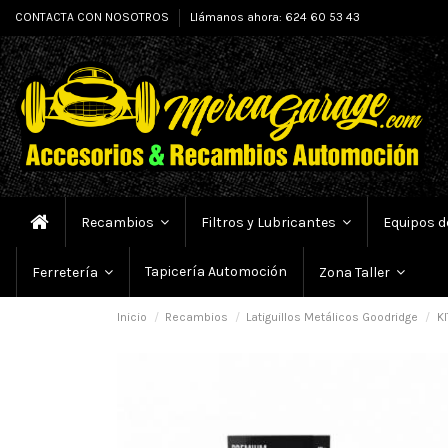
CONTACTA CON NOSOTROS
Llámanos ahora: 624 60 53 43
Recambios
Filtros y Lubricantes
Equipos d
Tapicería Automoción
Ferretería
Zona Taller
Inicio
Recambios
Latiguillos Metálicos Goodridge
KI