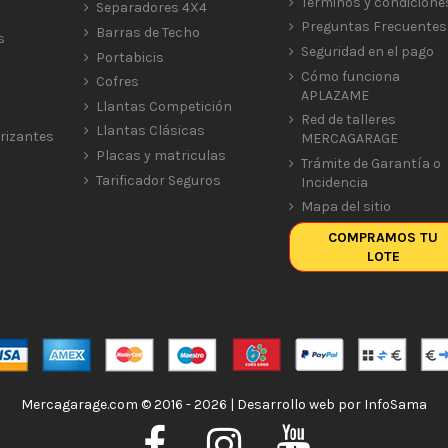
Términos y condicione
Separadores 4X4
Preguntas Frecuentes
Barras de Techo
s
Seguridad en el pago
Portabicis
Cómo funciona
Cofres
APLAZAME
Llantas Competición
Red de talleres
Llantas Clásicas
rizantes
MERCAGARAGE
Placas y matriculas
Trámite de Garantía o
Tarificador Seguros
Incidencia
Mapa del sitio
COMPRAMOS TU
LOTE
Mercagarage.com © 2016 - 2026 | Desarrollo web por
InfoSama