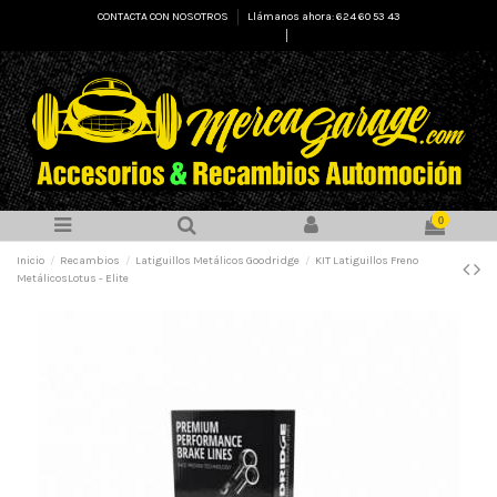
CONTACTA CON NOSOTROS
Llámanos ahora: 624 60 53 43
Select Language
▼
0
Inicio
Recambios
Latiguillos Metálicos Goodridge
KIT Latiguillos Freno
MetálicosLotus - Elite