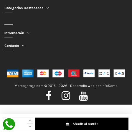
Categorías Destacadas
Información
Contacto
Mercagarage.com © 2016 - 2026 | Desarrollo web por
InfoSama
Nos encontramos de Vacaciones, no obstante los pedidos hechos se
Añadir al carrito
despacharán con normalidad; usted puede hacer su pedido y le será enviado en
la mayor brevedad posible. Saludos.