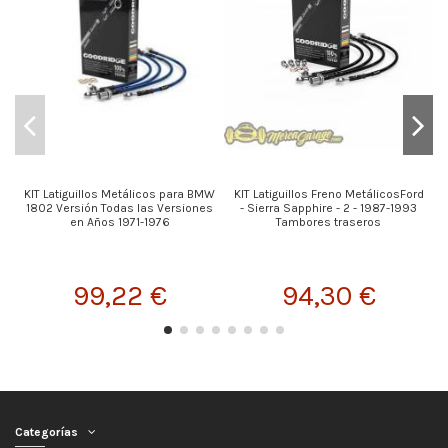
KIT Latiguillos Metálicos para BMW
KIT Latiguillos Freno MetálicosFord
1802 Versión Todas las Versiones
- Sierra Sapphire - 2 - 1987-1993
en Años 1971-1976
Tambores traseros
99,22 €
94,30 €
Categorías