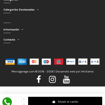
Categorías Destacadas
Información
Contacto
Mercagarage.com © 2016 - 2026 | Desarrollo web por
InfoSama
Nos encontramos de Vacaciones, no obstante los pedidos hechos se
Añadir al carrito
despacharán con normalidad; usted puede hacer su pedido y le será enviado en