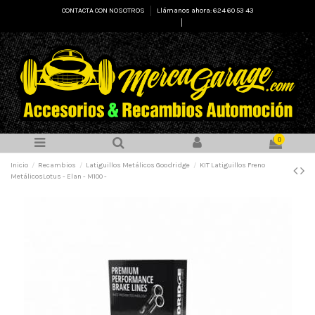
CONTACTA CON NOSOTROS
Llámanos ahora: 624 60 53 43
Select Language
▼
0
Inicio
Recambios
Latiguillos Metálicos Goodridge
KIT Latiguillos Freno
MetálicosLotus - Elan - M100 -