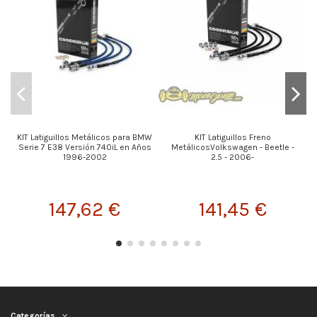
KIT Latiguillos Metálicos para BMW
KIT Latiguillos Freno
Serie 7 E38 Versión 740iL en Años
MetálicosVolkswagen - Beetle -
1996-2002
2.5 - 2006-
147,62 €
141,45 €
Categorías