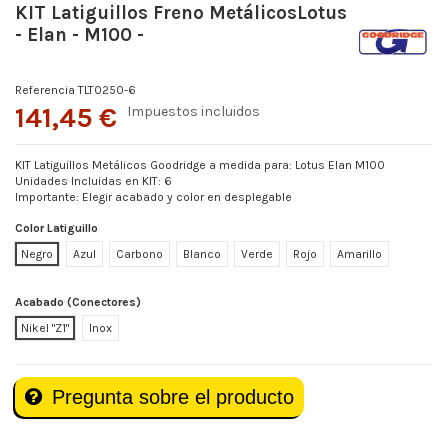
KIT Latiguillos Freno MetálicosLotus
- Elan - M100 -
Referencia
TLT0250-6
141,45 €
Impuestos incluidos
KIT Latiguillos Metálicos Goodridge a medida para: Lotus Elan M100
Unidades Incluidas en KIT: 6
Importante: Elegir acabado y color en desplegable
Color Latiguillo
Negro
Azul
Carbono
Blanco
Verde
Rojo
Amarillo
Acabado (Conectores)
Nikel "Z1"
Inox
Pregunta sobre el producto