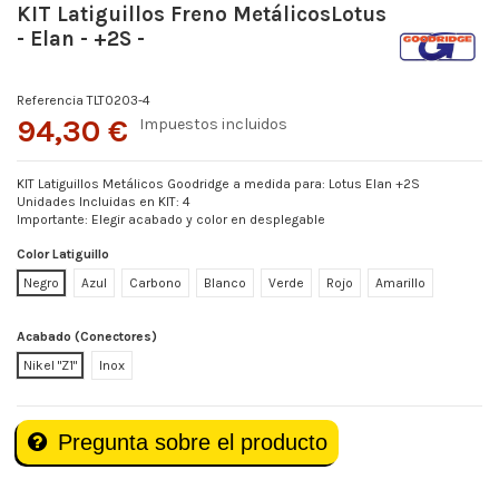
KIT Latiguillos Freno MetálicosLotus
- Elan - +2S -
Referencia
TLT0203-4
94,30 €
Impuestos incluidos
KIT Latiguillos Metálicos Goodridge a medida para: Lotus Elan +2S
Unidades Incluidas en KIT: 4
Importante: Elegir acabado y color en desplegable
Color Latiguillo
Negro
Azul
Carbono
Blanco
Verde
Rojo
Amarillo
Acabado (Conectores)
Nikel "Z1"
Inox
Pregunta sobre el producto