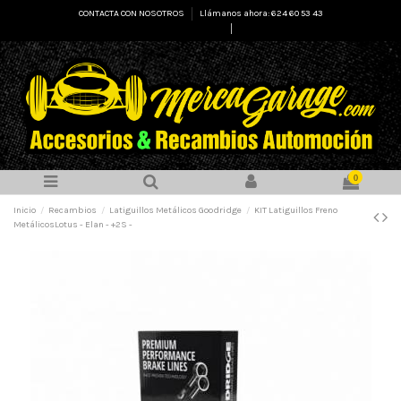
CONTACTA CON NOSOTROS
Llámanos ahora: 624 60 53 43
Select Language
▼
0
Inicio
Recambios
Latiguillos Metálicos Goodridge
KIT Latiguillos Freno
MetálicosLotus - Elan - +2S -