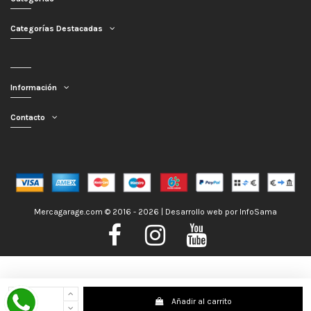
Categorías Destacadas
Información
Contacto
Mercagarage.com © 2016 - 2026 | Desarrollo web por
InfoSama
Nos encontramos de Vacaciones, no obstante los pedidos hechos se
Añadir al carrito
despacharán con normalidad; usted puede hacer su pedido y le será enviado en