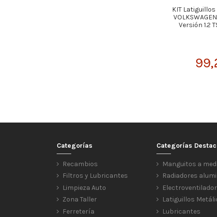
KIT Latiguillo
VOLKSWAGEN G
Versión 1.2 T
99,
Categorías
Categorías Desta
Recambios
Manguitos a med
Filtros y Lubricantes
Radiadores alumi
Limpieza Auto
Electroventilado
Zona Taller
Latiguillos Metál
Ferretería
Lubricantes