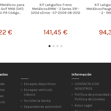
s Metálicos para
KIT Latiguillos Freno
KIT Latigu
olf MK6 (5K1)
MetálicosBMW - 3 Series E91 -
MetálicosPeuge
SI PR Código...
320d xDrive - 07-2009-06-2012
- 2 - 1
22 €
141,45 €
94,
cadas
Información
ida
Escapes deportivos
CONTACTA CON
NOSOTROS
nio
Escapes vehículo
clásico
Política de privacidad 
res
Política de Cookies
Tornillería llanta
icos
Aviso Legal
Separadores automóvil