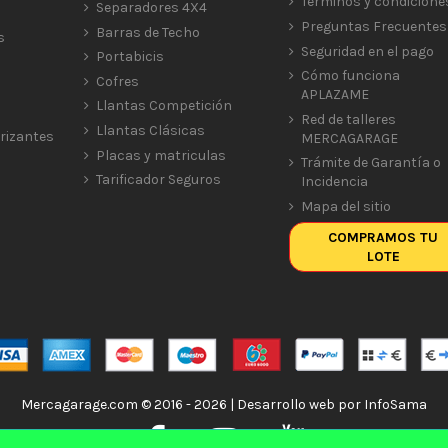
Términos y condicione
Separadores 4X4
Preguntas Frecuentes
Barras de Techo
s
Seguridad en el pago
Portabicis
Cómo funciona
Cofres
APLAZAME
Llantas Competición
Red de talleres
Llantas Clásicas
rizantes
MERCAGARAGE
Placas y matriculas
Trámite de Garantía o
Tarificador Seguros
Incidencia
Mapa del sitio
COMPRAMOS TU
LOTE
Mercagarage.com © 2016 - 2026 | Desarrollo web por
InfoSama