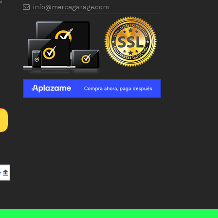
s
info@mercagarage.com