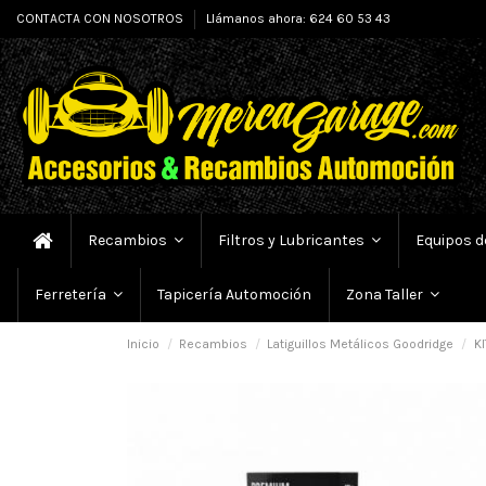
CONTACTA CON NOSOTROS
Llámanos ahora: 624 60 53 43
Recambios
Filtros y Lubricantes
Equipos d
Tapicería Automoción
Ferretería
Zona Taller
Inicio
Recambios
Latiguillos Metálicos Goodridge
KI