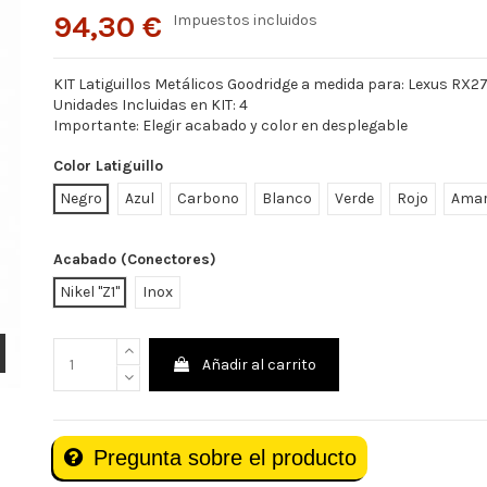
94,30 €
Impuestos incluidos
KIT Latiguillos Metálicos Goodridge a medida para: Lexus RX2
Unidades Incluidas en KIT: 4
Importante: Elegir acabado y color en desplegable
Color Latiguillo
Negro
Azul
Carbono
Blanco
Verde
Rojo
Amar
Acabado (Conectores)
Nikel "Z1"
Inox
Añadir al carrito
Pregunta sobre el producto