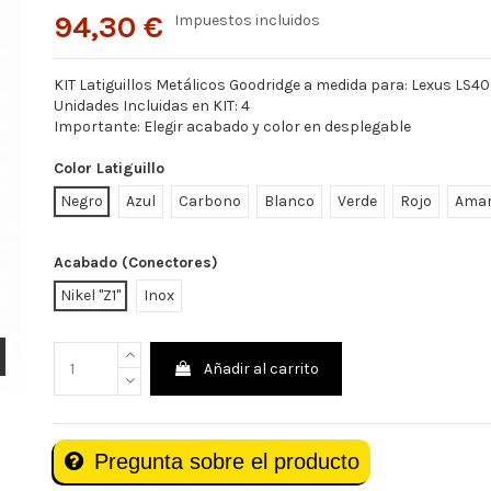
94,30 €
Impuestos incluidos
KIT Latiguillos Metálicos Goodridge a medida para: Lexus LS4
Unidades Incluidas en KIT: 4
Importante: Elegir acabado y color en desplegable
Color Latiguillo
Negro
Azul
Carbono
Blanco
Verde
Rojo
Amar
Acabado (Conectores)
Nikel "Z1"
Inox
Añadir al carrito
Pregunta sobre el producto