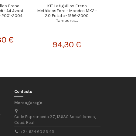
illos Freno
KIT Latiguillos Freno
KIT Latigui
i - A4 Avant
MetálicosFord - Mondeo MK2 -
MetálicosPeuge
 - 2001-2004
2.0 Estate - 1996-2000
1994-1997 Sin AB
Tambores...
30 €
94,
94,30 €
Contacto
Mercagarage
/
Calle Espronceda 37, 13630 Socuéllamos,
Cdad. Real
+34 624 60 53 43