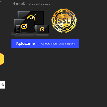
s
info@mercagarage.com