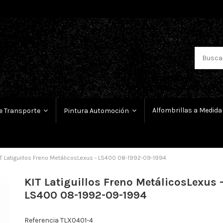
Alfombrillas a Medida
e Transporte
Pintura Automoción
IT Latiguillos Freno MetálicosLexus - LS400 08-1992-09-1994
KIT Latiguillos Freno MetálicosLexus 
LS400 08-1992-09-1994
Referencia
TLX0401-4