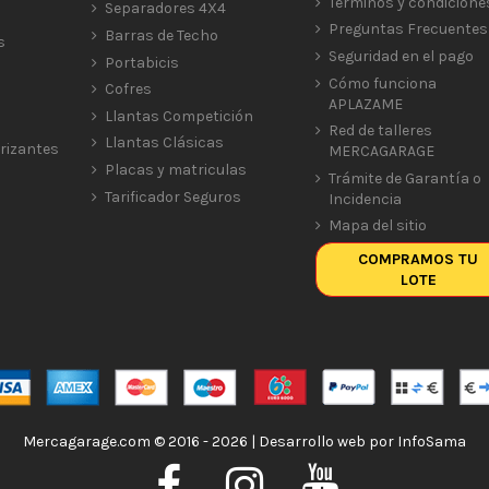
Términos y condicione
Separadores 4X4
Preguntas Frecuentes
Barras de Techo
s
Seguridad en el pago
Portabicis
Cómo funciona
Cofres
APLAZAME
Llantas Competición
Red de talleres
Llantas Clásicas
rizantes
MERCAGARAGE
Placas y matriculas
Trámite de Garantía o
Tarificador Seguros
Incidencia
Mapa del sitio
COMPRAMOS TU
LOTE
Mercagarage.com © 2016 - 2026 | Desarrollo web por
InfoSama