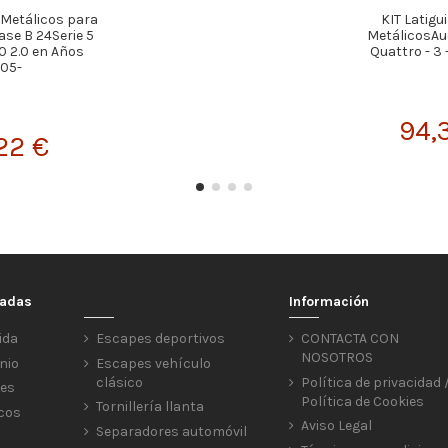
s Metálicos para
KIT Latigu
se B 24Serie 5
MetálicosAud
0 2.0 en Años
Quattro - 3
05-
94,
22 €
cadas
Información
ida
Escapes deportivos
CONTACTA CON
NOSOTROS
nio
Escapes vehículo
clásico
Política de privacidad 
res
Política de Cookies
Tornillería llanta
icos
Aviso Legal
Separadores automóvil