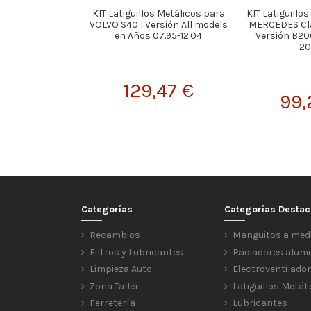
KIT Latiguillos Metálicos para
KIT Latiguillo
VOLVO S40 I Versión All models
MERCEDES Cla
en Años 07.95-12.04
Versión B20
20
129,47 €
99,
Categorías
Categorías Desta
Recambios
Manguitos a med
Filtros y Lubricantes
Radiadores alumi
Limpieza Auto
Electroventilado
Zona Taller
Latiguillos Metál
Ferretería
Lubricantes