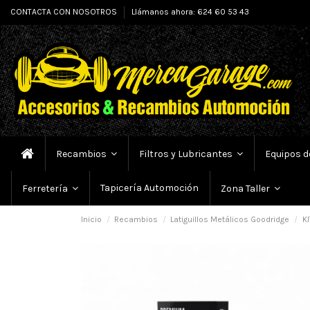
CONTACTA CON NOSOTROS
Llámanos ahora: 624 60 53 43
Recambios
Filtros y Lubricantes
Equipos d
Tapicería Automoción
Ferretería
Zona Taller
Inicio
Recambios
Latiguillos Metálicos Goodridge
K