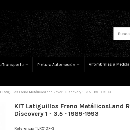
Alfombrillas a Medida
e Transporte
Pintura Automoción
T Latiguillos Freno MetálicosLand Rover - Discovery 1 - 3.5 - 1989-1993
KIT Latiguillos Freno MetálicosLand R
Discovery 1 - 3.5 - 1989-1993
Referencia
TLR0107-3