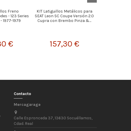
illos Freno
KIT Latiguillos Metálicos para
KIT Latiguillos
es - 123 Series
SEAT Leon SC Coupe Versión 2.0
SUBARU Imprez
 - 1977-1979
Cupra con Brembo Pinza &...
Turbo WRX & S
30 €
157,30 €
105,
Contacto
Mercagarage
/
Calle Espronceda 37, 13630 Socuéllamos,
Cdad. Real