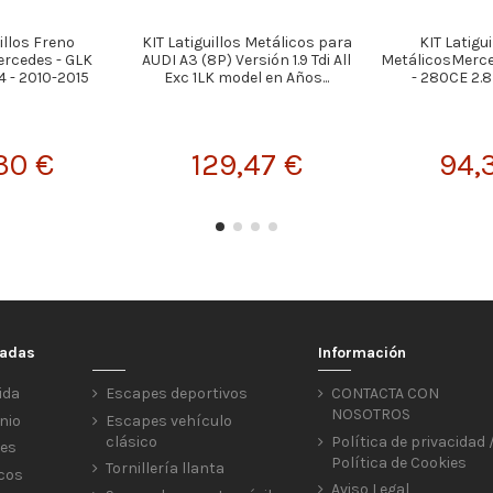
illos Freno
KIT Latiguillos Metálicos para
KIT Latigu
rcedes - GLK
AUDI A3 (8P) Versión 1.9 Tdi All
MetálicosMerced
4 - 2010-2015
Exc 1LK model en Años...
- 280CE 2.8
30 €
129,47 €
94,
cadas
Información
ida
Escapes deportivos
CONTACTA CON
NOSOTROS
nio
Escapes vehículo
clásico
Política de privacidad 
res
Política de Cookies
Tornillería llanta
icos
Aviso Legal