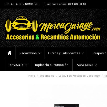
CONTACTA CON NOSOTROS
Llámanos ahora: 624 60 53 43
Recambios
Filtros y Lubricantes
Equipos d
Tapicería Automoción
Ferretería
Zona Taller
Inicio
Recambios
Latiguillos Metálicos Goodridge
KI