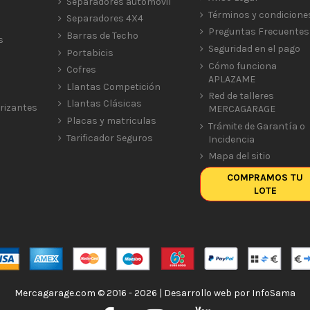
Separadores automóvil
Términos y condicione
Separadores 4X4
Preguntas Frecuentes
Barras de Techo
s
Seguridad en el pago
Portabicis
Cómo funciona
Cofres
APLAZAME
Llantas Competición
Red de talleres
Llantas Clásicas
rizantes
MERCAGARAGE
Placas y matriculas
Trámite de Garantía o
Tarificador Seguros
Incidencia
Mapa del sitio
COMPRAMOS TU
LOTE
Mercagarage.com © 2016 - 2026 | Desarrollo web por
InfoSama