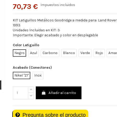
70,73 €
Impuestos incluidos
KIT Latiguillos Metálicos Goodridge a medida para: Land Rover 
1993
Unidades Incluidas en KIT: 3
Importante: Elegir acabado y color en desplegable
Color Latiguillo
Negro
Azul
Carbono
Blanco
Verde
Rojo
Amar
Acabado (Conectores)
Nikel "Z1"
Inox
Añadir al carrito
Pregunta sobre el producto