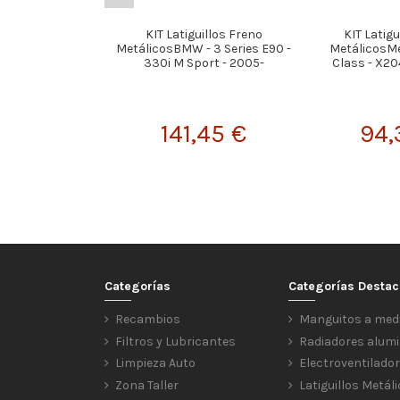
KIT Latiguillos Freno
KIT Latigu
MetálicosBMW - 3 Series E90 -
MetálicosMe
330i M Sport - 2005-
Class - X20
141,45 €
94,
Categorías
Categorías Desta
Recambios
Manguitos a med
Filtros y Lubricantes
Radiadores alumi
Limpieza Auto
Electroventilado
Zona Taller
Latiguillos Metál