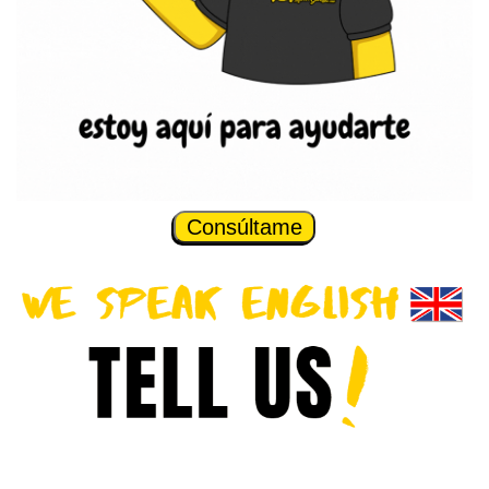
Consúltame