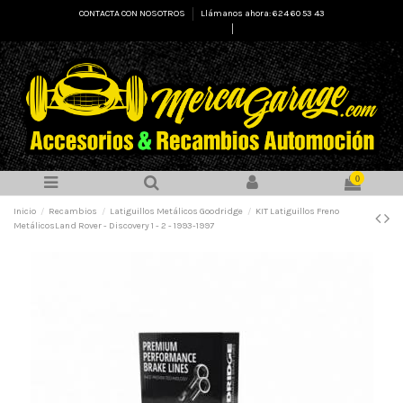
CONTACTA CON NOSOTROS
Llámanos ahora: 624 60 53 43
Select Language
▼
0
Inicio
Recambios
Latiguillos Metálicos Goodridge
KIT Latiguillos Freno
MetálicosLand Rover - Discovery 1 - 2 - 1993-1997