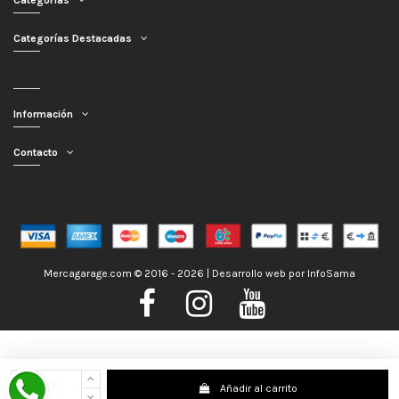
Categorías
Categorías Destacadas
Información
Contacto
Mercagarage.com © 2016 - 2026 | Desarrollo web por
InfoSama
Nos encontramos de Vacaciones, no obstante los pedidos hechos se
Añadir al carrito
despacharán con normalidad; usted puede hacer su pedido y le será enviado en