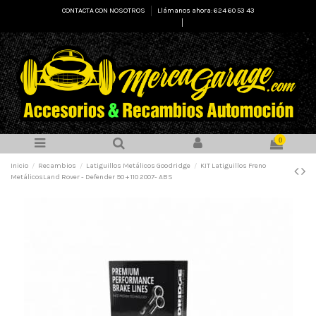
CONTACTA CON NOSOTROS
Llámanos ahora: 624 60 53 43
Select Language
▼
0
Inicio
Recambios
Latiguillos Metálicos Goodridge
KIT Latiguillos Freno
MetálicosLand Rover - Defender 90 + 110 2007- ABS