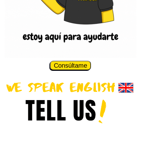
Consúltame