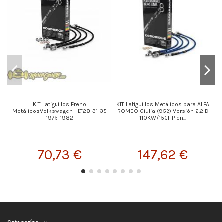
KIT Latiguillos Freno
KIT Latiguillos Metálicos para ALFA
MetálicosVolkswagen - LT28-31-35
ROMEO Giulia (952) Versión 2.2 D
1975-1982
110KW/150HP en...
70,73 €
147,62 €