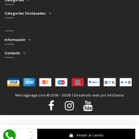
Categorías
Categorías Destacadas
Información
Contacto
Mercagarage.com © 2016 - 2026 | Desarrollo web por
InfoSama
Nos encontramos de Vacaciones, no obstante los pedidos hechos se
Añadir al carrito
despacharán con normalidad; usted puede hacer su pedido y le será enviado en