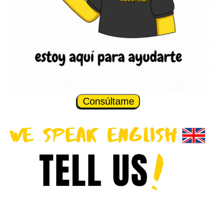
Consúltame