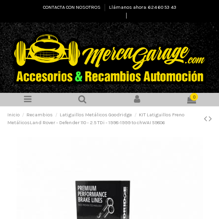
CONTACTA CON NOSOTROS
Llámanos ahora: 624 60 53 43
Select Language
▼
0
Inicio
Recambios
Latiguillos Metálicos Goodridge
KIT Latiguillos Freno
MetálicosLand Rover - Defender 110 - 2.5 TDi - 1998-1999 to chWAI 59806