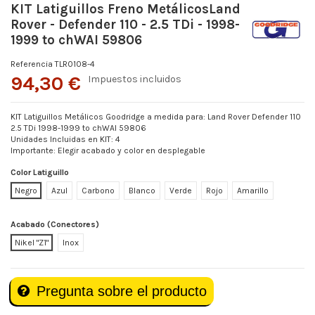
KIT Latiguillos Freno MetálicosLand
Rover - Defender 110 - 2.5 TDi - 1998-
1999 to chWAI 59806
Referencia
TLR0108-4
94,30 €
Impuestos incluidos
KIT Latiguillos Metálicos Goodridge a medida para: Land Rover Defender 110
2.5 TDi 1998-1999 to chWAI 59806
Unidades Incluidas en KIT: 4
Importante: Elegir acabado y color en desplegable
Color Latiguillo
Negro
Azul
Carbono
Blanco
Verde
Rojo
Amarillo
Acabado (Conectores)
Nikel "Z1"
Inox
Pregunta sobre el producto