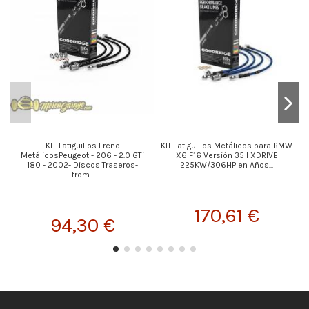
KIT Latiguillos Freno
KIT Latiguillos Metálicos para BMW
MetálicosPeugeot - 206 - 2.0 GTi
X6 F16 Versión 35 I XDRIVE
180 - 2002- Discos Traseros-
225KW/306HP en Años...
from...
170,61 €
94,30 €