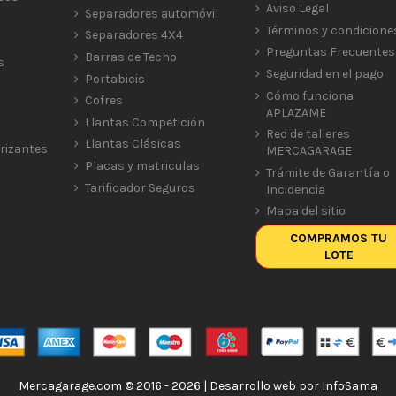
Aviso Legal
Separadores automóvil
Términos y condicione
Separadores 4X4
Preguntas Frecuentes
Barras de Techo
s
Seguridad en el pago
Portabicis
Cómo funciona
Cofres
APLAZAME
Llantas Competición
Red de talleres
Llantas Clásicas
rizantes
MERCAGARAGE
Placas y matriculas
Trámite de Garantía o
Tarificador Seguros
Incidencia
Mapa del sitio
COMPRAMOS TU
LOTE
Mercagarage.com © 2016 - 2026 | Desarrollo web por
InfoSama