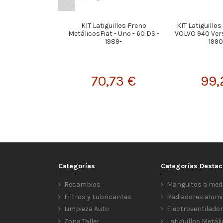
KIT Latiguillos Freno
KIT Latiguillo
MetálicosFiat - Uno - 60 DS -
VOLVO 940 Vers
1989-
1990
70,73 €
99,
Categorías
Categorías Desta
Recambios
Manguitos a med
Filtros y Lubricantes
Radiadores alumi
Limpieza Auto
Electroventilado
Zona Taller
Latiguillos Metál