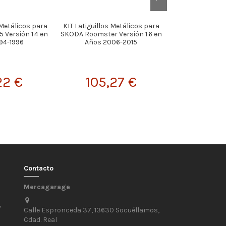
 Metálicos para
KIT Latiguillos Metálicos para
KIT Latiguillos
 Versión 1.4 en
SKODA Roomster Versión 1.6 en
ALFA ROMEO 14
94-1996
Años 2006-2015
GTA en Años
22 €
105,27 €
122,
Contacto
Mercagarage
/
Calle Espronceda 37, 13630 Socuéllamos,
Cdad. Real