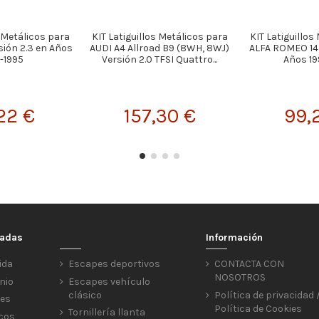
s Metálicos para
KIT Latiguillos Metálicos para
KIT Latiguillos
ión 2.3 en Años
AUDI A4 Allroad B9 (8WH, 8WJ)
ALFA ROMEO 145
-1995
Versión 2.0 TFSI Quattro...
Años 19
22 €
157,30 €
99,
cadas
Información
ida
Escapes deportivos
CONTACTA CON
NOSOTROS
nio
Escapes vehículo
clásico
Política de privacidad 
res
Política de Cookies
Tornillería llanta
icos