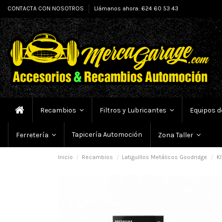
CONTACTA CON NOSOTROS
Llámanos ahora: 624 60 53 43
Recambios
Filtros y Lubricantes
Equipos d
Tapicería Automoción
Ferretería
Zona Taller
Inicio
Recambios
Latiguillos Metálicos Goodridge
KI