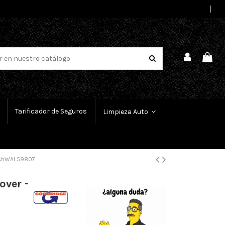
Select Language
▼
Tarificador de Seguros
Limpieza Auto
m chWAI 59807
over -
m