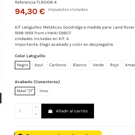
Referencia
TLR0108-4
94,30 €
Impuestos incluidos
KIT Latiguillos Metálicos Goodridge a medida para: Land Rover 
1998-1999 from chWAI 59807
Unidades Incluidas en KIT: 4
Importante: Elegir acabado y color en desplegable
Color Latiguillo
Negro
Azul
Carbono
Blanco
Verde
Rojo
Amar
Acabado (Conectores)
Nikel "Z1"
Inox
Añadir al carrito