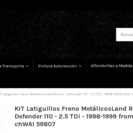
Alfombrillas a Medida
e Transporte
Pintura Automoción
T Latiguillos Freno MetálicosLand Rover - Defender 110 - 2.5 TDi - 1998-1999 fro
KIT Latiguillos Freno MetálicosLand R
Defender 110 - 2.5 TDi - 1998-1999 fro
chWAI 59807