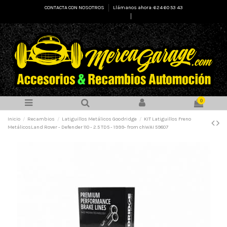
CONTACTA CON NOSOTROS
Llámanos ahora: 624 60 53 43
Select Language
▼
0
Inicio
Recambios
Latiguillos Metálicos Goodridge
KIT Latiguillos Freno
MetálicosLand Rover - Defender 110 - 2.5 TD5 - 1999- from chWAI 59807