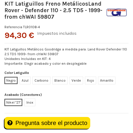
KIT Latiguillos Freno MetálicosLand
Rover - Defender 110 - 2.5 TD5 - 1999-
from chWAI 59807
Referencia
TLR0108-4
94,30 €
Impuestos incluidos
KIT Latiguillos Metálicos Goodridge a medida para: Land Rover Defender 110
2.5 TD5 1999- from chWAI 59807
Unidades Incluidas en KIT: 4
Importante: Elegir acabado y color en desplegable
Color Latiguillo
Negro
Azul
Carbono
Blanco
Verde
Rojo
Amarillo
Acabado (Conectores)
Nikel "Z1"
Inox
Pregunta sobre el producto