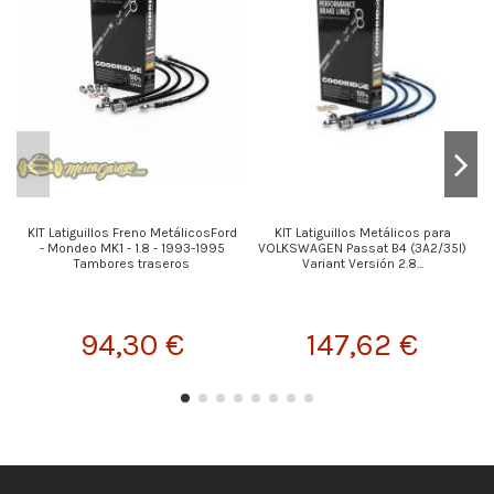
KIT Latiguillos Freno MetálicosFord
KIT Latiguillos Metálicos para
- Mondeo MK1 - 1.8 - 1993-1995
VOLKSWAGEN Passat B4 (3A2/35I)
Tambores traseros
Variant Versión 2.8...
94,30 €
147,62 €