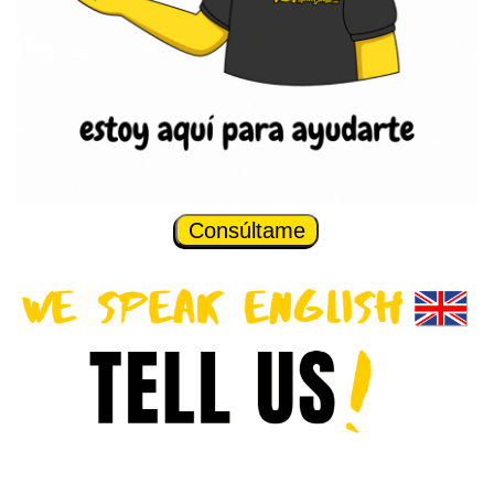
Consúltame