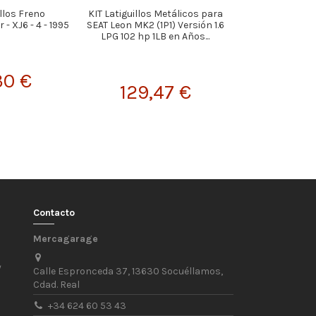
illos Freno
KIT Latiguillos Metálicos para
KIT Latiguillos
- XJ6 - 4 - 1995
SEAT Leon MK2 (1P1) Versión 1.6
BMW Serie 2 F2
LPG 102 hp 1LB en Años...
M2 / M2 CS / M2
30 €
129,47 €
122,
Contacto
Mercagarage
/
Calle Espronceda 37, 13630 Socuéllamos,
Cdad. Real
+34 624 60 53 43