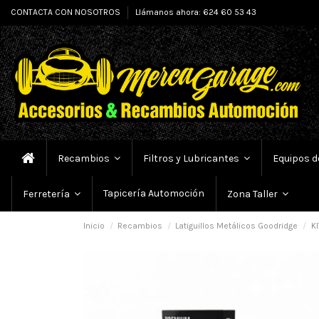
CONTACTA CON NOSOTROS
Llámanos ahora: 624 60 53 43
Recambios
Filtros y Lubricantes
Equipos d
Tapicería Automoción
Ferretería
Zona Taller
Inicio
Recambios
Latiguillos Metálicos Goodridge
KI