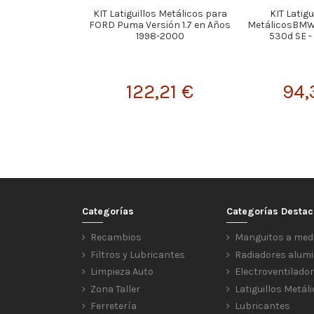
KIT Latiguillos Metálicos para
KIT Latigu
FORD Puma Versión 1.7 en Años
MetálicosBMW -
1998-2000
530d SE -
122,21 €
94,
Categorías
Categorías Desta
Recambios
Manguitos a med
Filtros y Lubricantes
Radiadores alumi
Limpieza Auto
Electroventilado
Zona Taller
Latiguillos Metál
Ferretería
Lubricantes