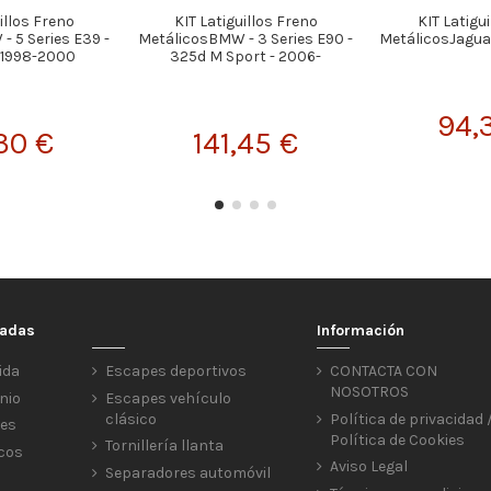
illos Freno
KIT Latiguillos Freno
KIT Latigu
 5 Series E39 -
MetálicosBMW - 3 Series E90 -
MetálicosJaguar 
 1998-2000
325d M Sport - 2006-
94,
30 €
141,45 €
cadas
Información
ida
Escapes deportivos
CONTACTA CON
NOSOTROS
nio
Escapes vehículo
clásico
Política de privacidad 
res
Política de Cookies
Tornillería llanta
icos
Aviso Legal
Separadores automóvil