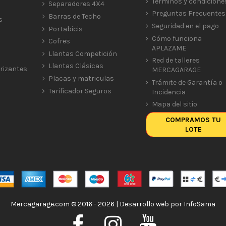
Términos y condicione
Separadores 4X4
Preguntas Frecuentes
Barras de Techo
s
Seguridad en el pago
Portabicis
Cómo funciona
Cofres
APLAZAME
Llantas Competición
Red de talleres
Llantas Clásicas
rizantes
MERCAGARAGE
Placas y matriculas
Trámite de Garantía o
Tarificador Seguros
Incidencia
Mapa del sitio
COMPRAMOS TU
LOTE
Mercagarage.com © 2016 - 2026 | Desarrollo web por
InfoSama