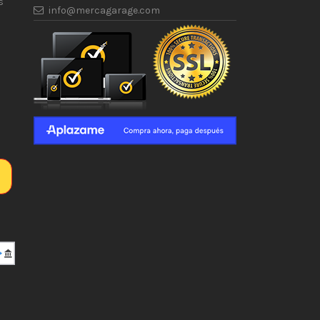
s
info@mercagarage.com