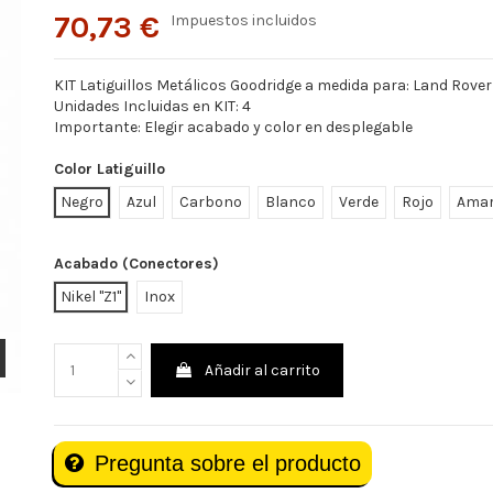
70,73 €
Impuestos incluidos
KIT Latiguillos Metálicos Goodridge a medida para: Land Rover
Unidades Incluidas en KIT: 4
Importante: Elegir acabado y color en desplegable
Color Latiguillo
Negro
Azul
Carbono
Blanco
Verde
Rojo
Amar
Acabado (Conectores)
Nikel "Z1"
Inox
Añadir al carrito
Pregunta sobre el producto