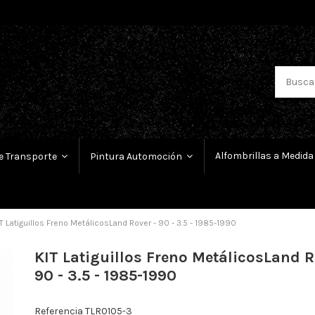
Alfombrillas a Medida
e Transporte
Pintura Automoción
T Latiguillos Freno MetálicosLand Rover - 90 - 3.5 - 1985-1990
KIT Latiguillos Freno MetálicosLand R
90 - 3.5 - 1985-1990
Referencia
TLR0105-3