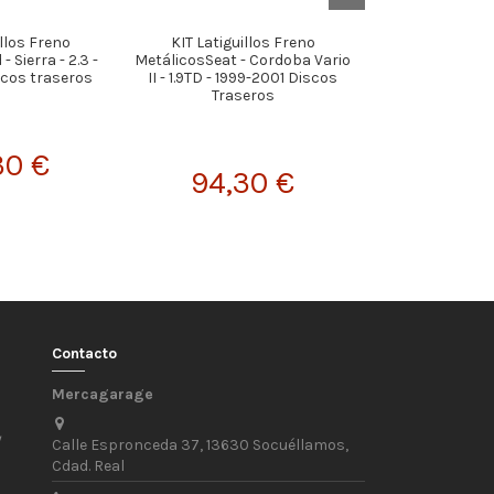
illos Freno
KIT Latiguillos Freno
KIT Latiguillos
 Sierra - 2.3 -
MetálicosSeat - Cordoba Vario
SEAT Leon Mk
scos traseros
II - 1.9TD - 1999-2001 Discos
Versión 1.4 T
Traseros
Numbe
30 €
94,30 €
129,
Contacto
Mercagarage
/
Calle Espronceda 37, 13630 Socuéllamos,
Cdad. Real