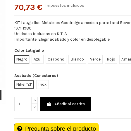
70,73 €
Impuestos incluidos
KIT Latiguillos Metálicos Goodridge a medida para: Land Rover 
1971-1980
Unidades Incluidas en KIT: 3
Importante: Elegir acabado y color en desplegable
Color Latiguillo
Negro
Azul
Carbono
Blanco
Verde
Rojo
Amar
Acabado (Conectores)
Nikel "Z1"
Inox
Añadir al carrito
Pregunta sobre el producto