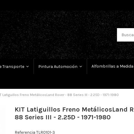
Alfombrillas a Medida
e Transporte
Pintura Automoción
T Latiguillos Freno MetálicosLand Rover - 88 Series III - 2.25D - 1971-1980
KIT Latiguillos Freno MetálicosLand R
88 Series III - 2.25D - 1971-1980
Referencia
TLR0101-3