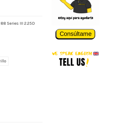
88 Series III 2.25D
Consúltame
illo