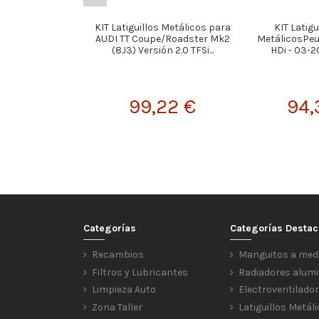
KIT Latiguillos Metálicos para
KIT Latigu
AUDI TT Coupe/Roadster Mk2
MetálicosPeug
(8J3) Versión 2.0 TFSi...
HDi - 03-2
99,22 €
94,
Categorías
Categorías Desta
Recambios
Manguitos a med
Filtros y Lubricantes
Radiadores alumi
Limpieza Auto
Electroventilado
Zona Taller
Latiguillos Metál