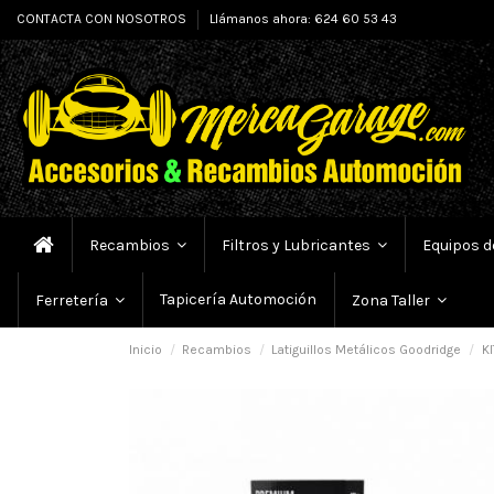
CONTACTA CON NOSOTROS
Llámanos ahora: 624 60 53 43
Recambios
Filtros y Lubricantes
Equipos d
Tapicería Automoción
Ferretería
Zona Taller
Inicio
Recambios
Latiguillos Metálicos Goodridge
KI