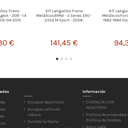
illos Freno
KIT Latiguillos Freno
KIT Latigu
eot - 208 - 1.4
MetálicosBMW - 3 Series E90 -
MetálicosFord -
012-04-2015
335d M Sport - 2006-
1982-1984 Di
30 €
141,45 €
94,
cadas
Información
ida
Escapes deportivos
CONTACTA CON
NOSOTROS
nio
Escapes vehículo
clásico
Política de privacidad 
res
Política de Cookies
Tornillería llanta
icos
Aviso Legal