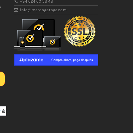
+34 624 60 53 43
s
info@mercagarage.com