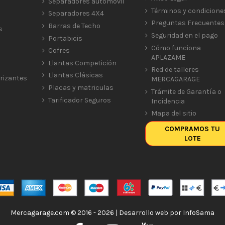
Separadores automóvil
Términos y condicione
Separadores 4X4
Preguntas Frecuentes
Barras de Techo
s
Seguridad en el pago
Portabicis
Cómo funciona
Cofres
APLAZAME
Llantas Competición
Red de talleres
Llantas Clásicas
rizantes
MERCAGARAGE
Placas y matriculas
Trámite de Garantía o
Tarificador Seguros
Incidencia
Mapa del sitio
COMPRAMOS TU
LOTE
Mercagarage.com © 2016 - 2026 | Desarrollo web por
InfoSama