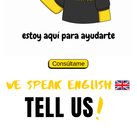
Consúltame