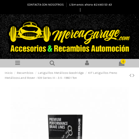
CONTACTA CON NOSOTROS
Llámanos ahora: 624 60 53 43
Select Language
▼
0
Inicio
Recambios
Latiguillos Metálicos Goodridge
KIT Latiguillos Freno
MetálicosLand Rover - 109 Series III - 3.5 - 1980 1 Ton