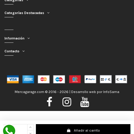
Categorías
Categorías Destacadas
Información
Contacto
Mercagarage.com © 2016 - 2026 | Desarrollo web por
InfoSama
Nos encontramos de Vacaciones, no obstante los pedidos hechos se
Añadir al carrito
despacharán con normalidad; usted puede hacer su pedido y le será enviado en