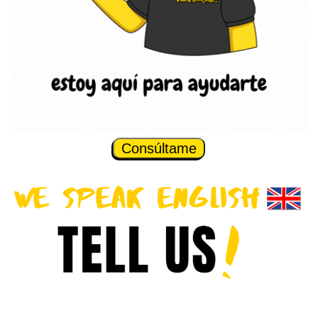
Consúltame