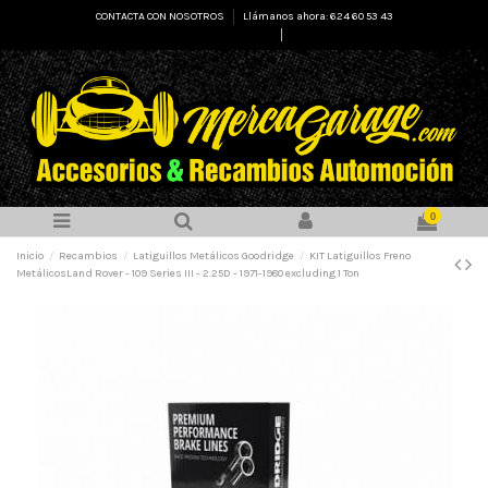
CONTACTA CON NOSOTROS
Llámanos ahora: 624 60 53 43
Select Language
▼
0
Inicio
Recambios
Latiguillos Metálicos Goodridge
KIT Latiguillos Freno
MetálicosLand Rover - 109 Series III - 2.25D - 1971-1980 excluding 1 Ton