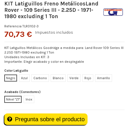
KIT Latiguillos Freno MetálicosLand
Rover - 109 Series III - 2.25D - 1971-
1980 excluding 1 Ton
Referencia
TLR0102-3
70,73 €
Impuestos incluidos
KIT Latiguillos Metálicos Goodridge a medida para: Land Rover 109 Series III
2.25D 1971-1980 excluding 1 Ton
Unidades Incluidas en KIT: 3
Importante: Elegir acabado y color en desplegable
Color Latiguillo
Negro
Azul
Carbono
Blanco
Verde
Rojo
Amarillo
Acabado (Conectores)
Nikel "Z1"
Inox
Pregunta sobre el producto