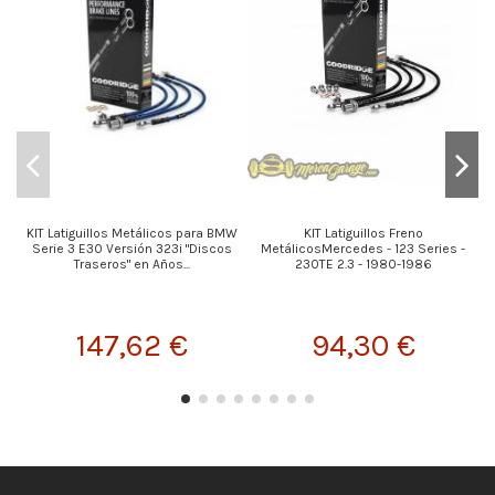
KIT Latiguillos Metálicos para BMW
KIT Latiguillos Freno
Serie 3 E30 Versión 323i "Discos
MetálicosMercedes - 123 Series -
M
Traseros" en Años...
230TE 2.3 - 1980-1986
147,62 €
94,30 €