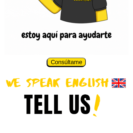
Consúltame