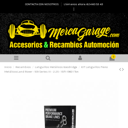
CONTACTA CON NOSOTROS
Llámanos ahora: 624 60 53 43
Select Language
▼
0
Inicio
Recambios
Latiguillos Metálicos Goodridge
KIT Latiguillos Freno
MetálicosLand Rover - 109 Series III - 2.25 - 1971-1980 1 Ton