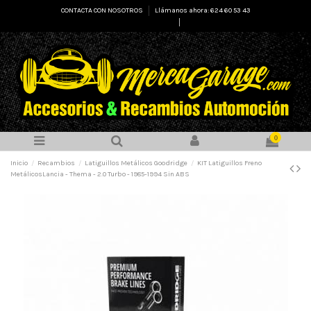
CONTACTA CON NOSOTROS
Llámanos ahora: 624 60 53 43
Select Language
▼
0
Inicio
Recambios
Latiguillos Metálicos Goodridge
KIT Latiguillos Freno
MetálicosLancia - Thema - 2.0 Turbo - 1985-1994 Sin ABS