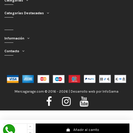
Categorías
Categorías Destacadas
Información
Contacto
Mercagarage.com © 2016 - 2026 | Desarrollo web por
InfoSama
Nos encontramos de Vacaciones, no obstante los pedidos hechos se
Añadir al carrito
despacharán con normalidad; usted puede hacer su pedido y le será enviado en