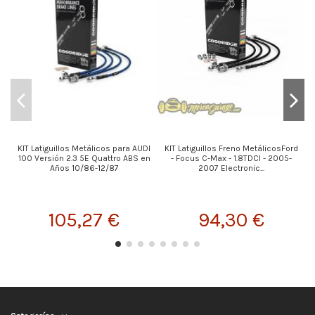
KIT Latiguillos Metálicos para AUDI
KIT Latiguillos Freno MetálicosFord
K
100 Versión 2.3 5E Quattro ABS en
- Focus C-Max - 1.8TDCI - 2005-
Años 10/86-12/87
2007 Electronic...
105,27 €
94,30 €