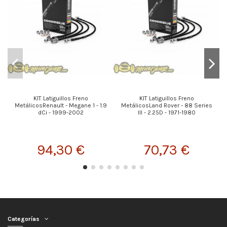
KIT Latiguillos Freno
KIT Latiguillos Freno
MetálicosRenault - Megane 1 - 1.9
MetálicosLand Rover - 88 Series
M
dCi - 1999-2002
III - 2.25D - 1971-1980
94,30 €
70,73 €
Categorías