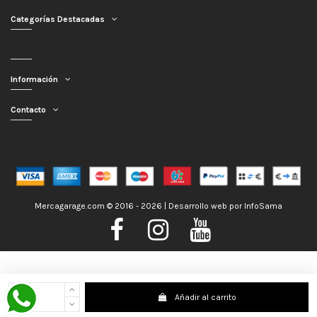
Categorías Destacadas
Información
Contacto
Mercagarage.com © 2016 - 2026 | Desarrollo web por
InfoSama
Nos encontramos de Vacaciones, no obstante los pedidos hechos se
Añadir al carrito
despacharán con normalidad; usted puede hacer su pedido y le será enviado en
la mayor brevedad posible. Saludos.