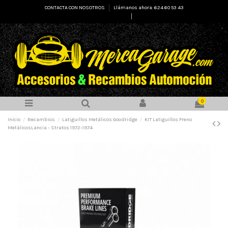
CONTACTA CON NOSOTROS
Llámanos ahora: 624 60 53 43
Select Language
▼
0
Inicio
Recambios
Latiguillos Metálicos Goodridge
KIT Latiguillos Freno
MetálicosLancia - Stratos 1972-1974