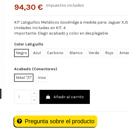
94,30 €
Impuestos incluidos
KIT Latiguillos Metálicos Goodridge a medida para: Jaguar XJS
Unidades Incluidas en KIT: 4
Importante: Elegir acabado y color en desplegable
Color Latiguillo
Negro
Azul
Carbono
Blanco
Verde
Rojo
Amar
Acabado (Conectores)
Nikel "Z1"
Inox
Añadir al carrito
Pregunta sobre el producto