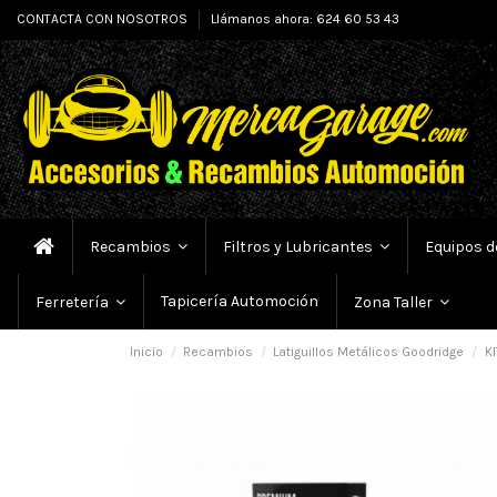
CONTACTA CON NOSOTROS
Llámanos ahora: 624 60 53 43
Recambios
Filtros y Lubricantes
Equipos d
Tapicería Automoción
Ferretería
Zona Taller
Inicio
Recambios
Latiguillos Metálicos Goodridge
KI