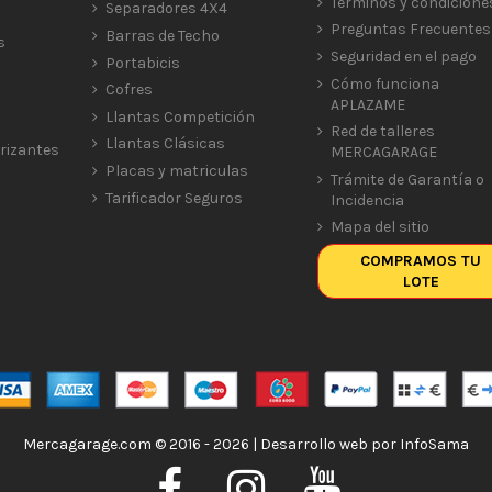
Términos y condicione
Separadores 4X4
Preguntas Frecuentes
Barras de Techo
s
Seguridad en el pago
Portabicis
Cómo funciona
Cofres
APLAZAME
Llantas Competición
Red de talleres
Llantas Clásicas
rizantes
MERCAGARAGE
Placas y matriculas
Trámite de Garantía o
Tarificador Seguros
Incidencia
Mapa del sitio
COMPRAMOS TU
LOTE
Mercagarage.com © 2016 - 2026 | Desarrollo web por
InfoSama