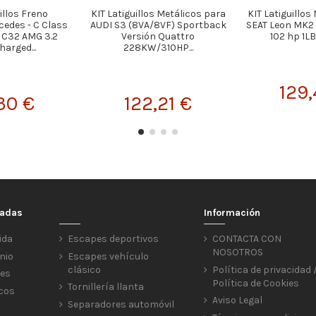
illos Freno
KIT Latiguillos Metálicos para
KIT Latiguillos
edes - C Class
AUDI S3 (8VA/8VF) Sportback
SEAT Leon MK2 (
- C32 AMG 3.2
Versión Quattro
102 hp 1LB
arged...
228KW/310HP...
129,
30 €
122,21 €
cadas
Información
ida
Escapes deportivos
CONTACTA CON
NOSOTROS
nio
Escapes vehículo
clásico
Política de privacidad 
res
Política de Cookies
Tornillería llanta
icos
Aviso Legal
Separadores automóvil