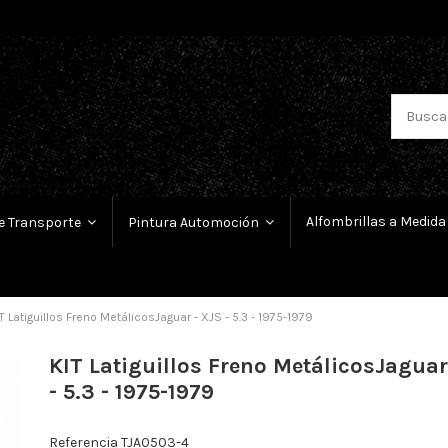
Alfombrillas a Medida
e Transporte
Pintura Automoción
T Latiguillos Freno MetálicosJaguar - XJS - 5.3 - 1975-1979
KIT Latiguillos Freno MetálicosJaguar
- 5.3 - 1975-1979
Referencia
TJA0503-4