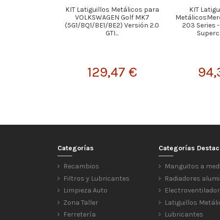
KIT Latiguillos Metálicos para
KIT Latigu
VOLKSWAGEN Golf MK7
MetálicosMerc
(5G1/BQ1/BE1/BE2) Versión 2.0
203 Series 
GTI...
Superch
129,47 €
94,
Categorías
Categorías Desta
Recambios
Manguitos a med
Filtros y Lubricantes
Radiadores alumi
Limpieza Auto
Electroventilado
Zona Taller
Latiguillos Metál
Ferretería
Lubricantes