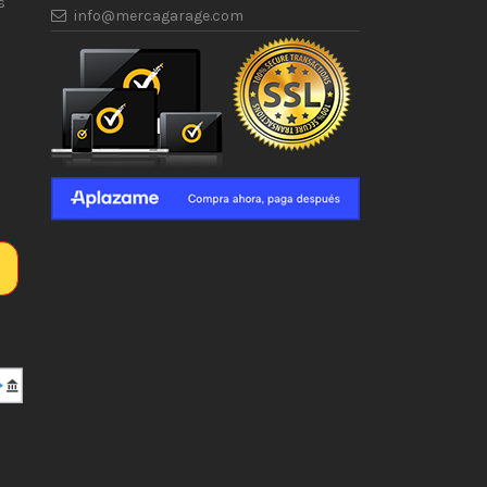
s
info@mercagarage.com