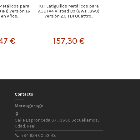
 Metálicos para
KIT Latiguillos Metálicos para
KIT Latiguillos
1P1) Versión 1.6
AUDI A4 Allroad B9 (8WH, 8WJ)
FORD Tourn
 en Años...
Versión 2.0 TDI Quattro...
Versión 1.8 "Di
en.
47 €
157,30 €
130,
Contacto
Mercagarage
/
Calle Espronceda 37, 13630 Socuéllamos,
Cdad. Real
+34 624 60 53 43