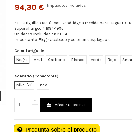
94,30 €
Impuestos incluidos
KIT Latiguillos Metálicos Goodridge a medida para: Jaguar XJR 
Supercharged 4 1994-1996
Unidades Incluidas en KIT: 4
Importante: Elegir acabado y color en desplegable
Color Latiguillo
Negro
Azul
Carbono
Blanco
Verde
Rojo
Amar
Acabado (Conectores)
Nikel "Z1"
Inox
Añadir al carrito
Pregunta sobre el producto