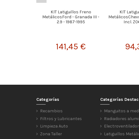
KIT Latiguillos Freno
KIT Latigu
MetálicosFord - Granada III -
MetálicosChevro
2.9 - 1987-1995
Incl. Z0
141,45 €
94,
Categorías
Categorías Desta
Recambios
Manguitos a med
Filtros y Lubricantes
Radiadores alumi
Limpieza Auto
Electroventilado
Zona Taller
Latiguillos Metál