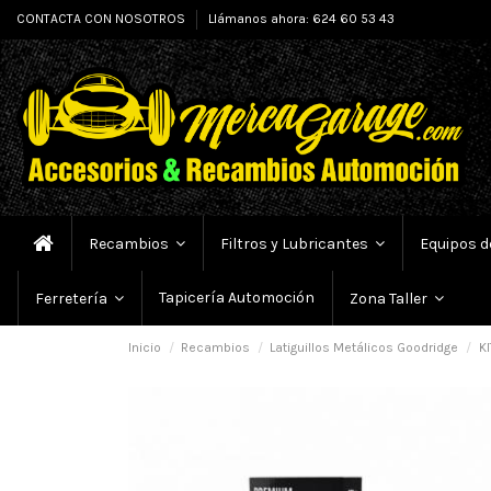
CONTACTA CON NOSOTROS
Llámanos ahora: 624 60 53 43
Recambios
Filtros y Lubricantes
Equipos d
Tapicería Automoción
Ferretería
Zona Taller
Inicio
Recambios
Latiguillos Metálicos Goodridge
KI