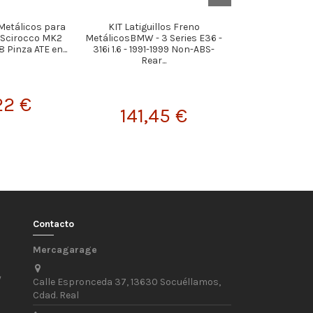
 Metálicos para
KIT Latiguillos Freno
KIT Latiguillos
Scirocco MK2
MetálicosBMW - 3 Series E36 -
FORD Escor
8 Pinza ATE en...
316i 1.6 - 1991-1999 Non-ABS-
Versión 1.3 en 
Rear...
22 €
122,
141,45 €
Contacto
Mercagarage
/
Calle Espronceda 37, 13630 Socuéllamos,
Cdad. Real