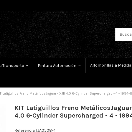
Alfombrillas a Medida
e Transporte
Pintura Automoción
T Latiguillos Freno MetálicosJaguar - XJR 4.0 6-Cylinder Supercharged - 4 - 1994-
KIT Latiguillos Freno MetálicosJaguar
4.0 6-Cylinder Supercharged - 4 - 199
Referencia
TJA0508-4