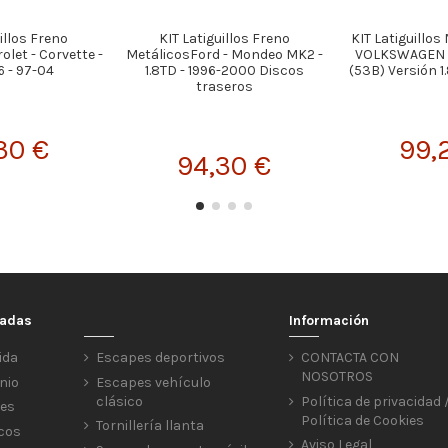
illos Freno
KIT Latiguillos Freno
KIT Latiguillos
let - Corvette -
MetálicosFord - Mondeo MK2 -
VOLKSWAGEN 
6 - 97-04
1.8TD - 1996-2000 Discos
(53B) Versión 1.
traseros
30 €
99,
94,30 €
cadas
Información
ida
Escapes deportivos
CONTACTA CON
NOSOTROS
nio
Escapes vehículo
clásico
Política de privacidad 
res
Política de Cookies
Tornillería llanta
icos
Aviso Legal