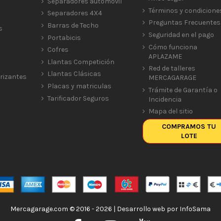
Separadores automóvil
Términos y condicione
Separadores 4X4
Preguntas Frecuentes
Barras de Techo
s
Seguridad en el pago
Portabicis
Cómo funciona
Cofres
APLAZAME
Llantas Competición
Red de talleres
Llantas Clásicas
rizantes
MERCAGARAGE
Placas y matriculas
Trámite de Garantía o
Tarificador Seguros
Incidencia
Mapa del sitio
COMPRAMOS TU
LOTE
Mercagarage.com © 2016 - 2026 | Desarrollo web por
InfoSama