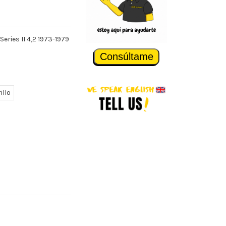
eries II 4,2 1973-1979
Consúltame
illo