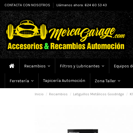
CONTACTA CON NOSOTROS
Llámanos ahora: 624 60 53 43
Recambios
Filtros y Lubricantes
Equipos d
Tapicería Automoción
Ferretería
Zona Taller
Inicio
Recambios
Latiguillos Metálicos Goodridge
KI