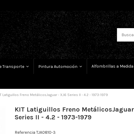
Alfombrillas a Medida
e Transporte
Pintura Automoción
T Latiguillos Freno MetálicosJaguar - XJ6 Series II - 4.2 - 1973-1979
KIT Latiguillos Freno MetálicosJaguar
Series II - 4.2 - 1973-1979
Referencia
TJA0810-3