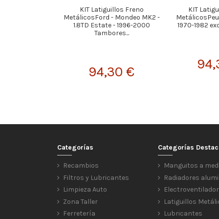
KIT Latiguillos Freno
KIT Latigu
MetálicosFord - Mondeo MK2 -
MetálicosPeug
1.8TD Estate - 1996-2000
1970-1982 ex
Tambores...
94,
94,30 €
Categorías
Categorías Desta
Recambios
Manguitos a med
Filtros y Lubricantes
Radiadores alumi
Limpieza Auto
Electroventilado
Zona Taller
Latiguillos Metál
Ferretería
Lubricantes