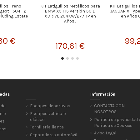
illos Freno
KIT Latiguillos Metálicos para
KIT Latiguillos
eot - 504 - 2 -
BMW X5 F15 Versión 30 D
JAGUAR X-Type 
cluding Estate
XDRIVE 204KW/277HP en
en Años 0
Años...
30 €
99,
170,61 €
cadas
Información
ida
Escapes deportivos
CONTACTA CON
NOSOTROS
nio
Escapes vehículo
clásico
Política de privacidad 
res
Política de Cookies
Tornillería llanta
icos
Aviso Legal
Separadores automóvil