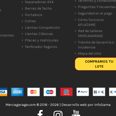
Términos y condicione
Separadores 4X4
Preguntas Frecuentes
Barras de Techo
s
Seguridad en el pago
Portabicis
Cómo funciona
Cofres
APLAZAME
Llantas Competición
Red de talleres
Llantas Clásicas
rizantes
MERCAGARAGE
Placas y matriculas
Trámite de Garantía o
Tarificador Seguros
Incidencia
Mapa del sitio
COMPRAMOS TU
LOTE
Mercagarage.com © 2016 - 2026 | Desarrollo web por
InfoSama