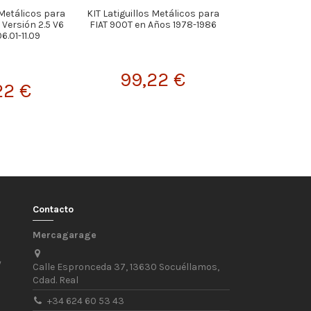
 Metálicos para
KIT Latiguillos Metálicos para
KIT Latiguillos
Versión 2.5 V6
FIAT 900T en Años 1978-1986
MINI F56 Cooper
6.01-11.09
en Años
99,22 €
22 €
129,
Contacto
Mercagarage
/
Calle Espronceda 37, 13630 Socuéllamos,
Cdad. Real
+34 624 60 53 43