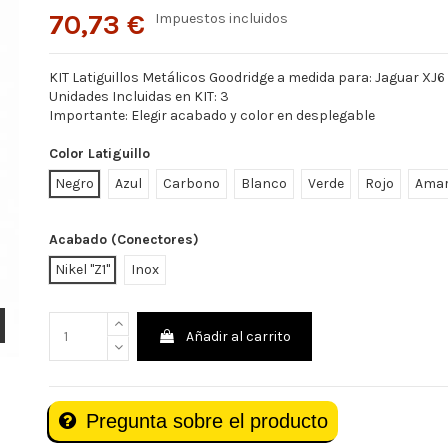
70,73 €
Impuestos incluidos
KIT Latiguillos Metálicos Goodridge a medida para: Jaguar XJ6 S
Unidades Incluidas en KIT: 3
Importante: Elegir acabado y color en desplegable
Color Latiguillo
Negro
Azul
Carbono
Blanco
Verde
Rojo
Amar
Acabado (Conectores)
Nikel "Z1"
Inox
Añadir al carrito
Pregunta sobre el producto