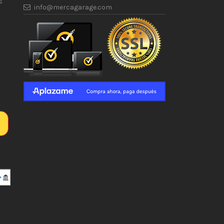
s
info@mercagarage.com