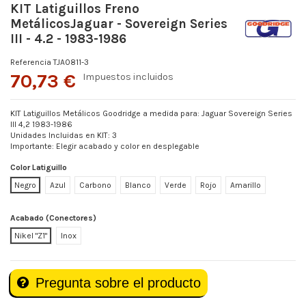
KIT Latiguillos Freno
MetálicosJaguar - Sovereign Series
III - 4.2 - 1983-1986
Referencia
TJA0811-3
70,73 €
Impuestos incluidos
KIT Latiguillos Metálicos Goodridge a medida para: Jaguar Sovereign Series
III 4,2 1983-1986
Unidades Incluidas en KIT: 3
Importante: Elegir acabado y color en desplegable
Color Latiguillo
Negro
Azul
Carbono
Blanco
Verde
Rojo
Amarillo
Acabado (Conectores)
Nikel "Z1"
Inox
Pregunta sobre el producto