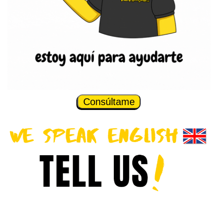
Consúltame