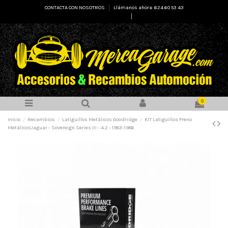
CONTACTA CON NOSOTROS
Llámanos ahora: 624 60 53 43
Select Language
▼
0
Inicio
Recambios
Latiguillos Metálicos Goodridge
KIT Latiguillos Freno
MetálicosJaguar - Sovereign Series III - 4.2 - 1983-1986